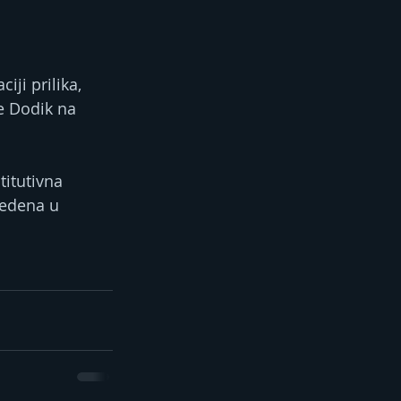
ji prilika, 
e Dodik na 
titutivna 
vedena u 