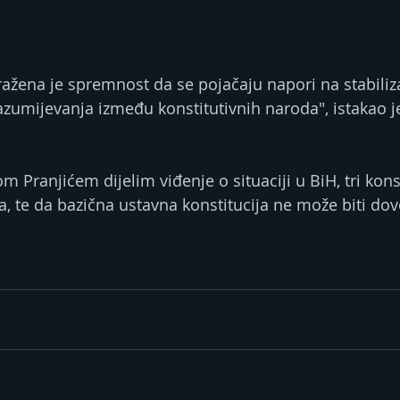
žena je spremnost da se pojačaju napori na stabilizaci
azumijevanja između konstitutivnih naroda", istakao j
 Pranjićem dijelim viđenje o situaciji u BiH, tri kons
ta, te da bazična ustavna konstitucija ne može biti do