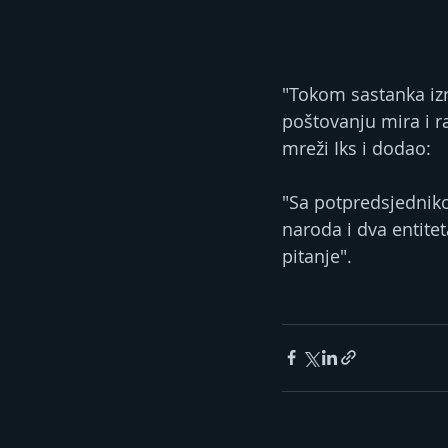
"Tokom sastanka izra
poštovanju mira i r
mreži Iks i dodao:
"Sa potpredsjednikom
naroda i dva entite
pitanje".