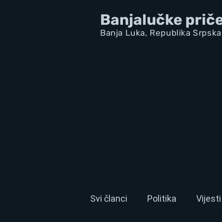
Banjalučke prič
Banja Luka,
Republik
a Srpska
Svi članci
Politika
Vijesti