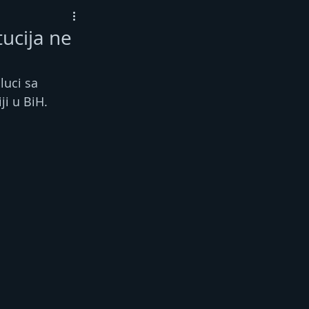
tucija ne
uci sa 
i u BiH.