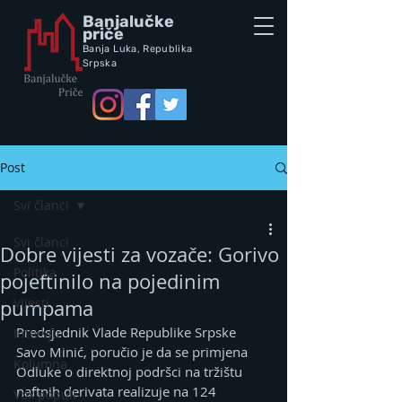
Banjalučke
priče
Banja Luka,
Republik
a
Srpska
Post
Svi članci
Svi članci
Dobre vijesti za vozače: Gorivo
Politika
pojeftinilo na pojedinim
Vijesti
pumpama
Predsjednik Vlade Republike Srpske 
Intervju
Savo Minić, poručio je da se primjena 
Kolumna
Odluke o direktnoj podršci na tržištu 
naftnih derivata realizuje na 124 
Vox populi