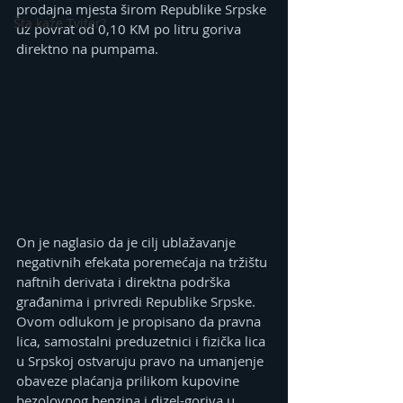
prodajna mjesta širom Republike Srpske 
Šta kaže Tviter?
uz povrat od 0,10 KM po litru goriva 
direktno na pumpama.
On je naglasio da je cilj ublažavanje 
negativnih efekata poremećaja na tržištu 
naftnih derivata i direktna podrška 
građanima i privredi Republike Srpske.
Ovom odlukom je propisano da pravna 
lica, samostalni preduzetnici i fizička lica 
u Srpskoj ostvaruju pravo na umanjenje 
obaveze plaćanja prilikom kupovine 
bezolovnog benzina i dizel-goriva u 