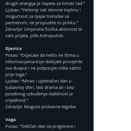
drugih energija je napeta za timski rad.”
Ljubav: “Večernji sati donose toplinu i 
mogućnost za lijepe trenutke sa 
partnerom, ne propustite tu priliku.”
Zdravlje: Umjerena fizička aktivnost bi 
vam prijala, piše Astroputnik.
Djevica
Posao: “Osjećate da nešto ne štima u 
informacijama koje dobijate provjerite 
sve dvaput i ne potpisujte ništa važno 
prije toga.”
Ljubav: “Miran i ujednačen dan u 
ljubavnoj sferi, bez drama ali i bez 
posebnog uzbuđenja stabilnost je 
vrijednost.”
Zdravlje: Moguće probavne tegobe.
Vaga
Posao: “Odličan dan za pregovore i 