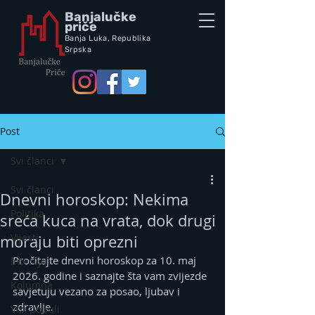
Banjalučke
priče
Banja Luka,
Republik
a
Srpska
Post
Svi članci
Svi članci
Dnevni horoskop: Nekima
Politika
sreća kuca na vrata, dok drugi
Vijesti
moraju biti oprezni
Pročitajte dnevni horoskop za 10. maj 
Intervju
2026. godine i saznajte šta vam zvijezde 
Kolumna
savjetuju vezano za posao, ljubav i 
zdravlje.
Vox populi