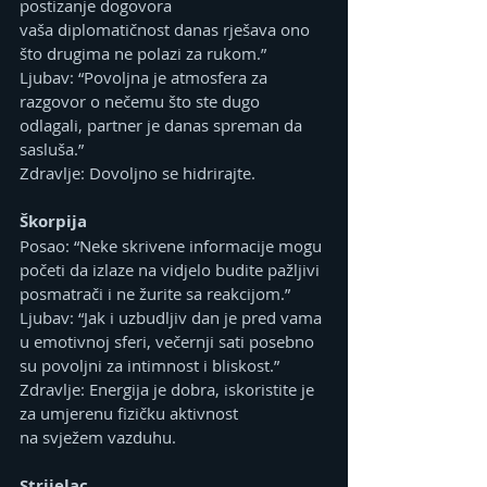
postizanje dogovora 
vaša diplomatičnost danas rješava ono 
što drugima ne polazi za rukom.”
Ljubav: “Povoljna je atmosfera za 
razgovor o nečemu što ste dugo 
odlagali, partner je danas spreman da 
sasluša.”
Zdravlje: Dovoljno se hidrirajte.
Škorpija
Posao: “Neke skrivene informacije mogu 
početi da izlaze na vidjelo budite pažljivi 
posmatrači i ne žurite sa reakcijom.”
Ljubav: “Jak i uzbudljiv dan je pred vama 
u emotivnoj sferi, večernji sati posebno 
su povoljni za intimnost i bliskost.”
Zdravlje: Energija je dobra, iskoristite je 
za umjerenu fizičku aktivnost 
na svježem vazduhu.
Strijelac