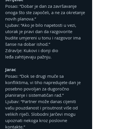
Posao: “Dobar je dan za završavanje 
onoga što ste započeli, a ne za okretanje 
novih planova.”
Ljubav: “Ako je bilo napetosti u vezi, 
utorak je pravi dan da razgovorite 
budite umjereni u tonu i razgovor ima 
šanse na dobar ishod.”
Zdravlje: Kukovi i donji dio 
leđa zahtijevaju pažnju.
Jarac
Posao: “Dok se drugi muče sa 
konfliktima, vi tiho napredujete dan je 
posebno povoljan za dugoročno 
planiranje i sistematičan rad.”
Ljubav: “Partner može danas cijeniti 
vašu pouzdanost i prisutnost više od 
velikih riječi. Slobodni Jarčevi mogu 
upoznati nekoga kroz poslovne 
kontakte.”