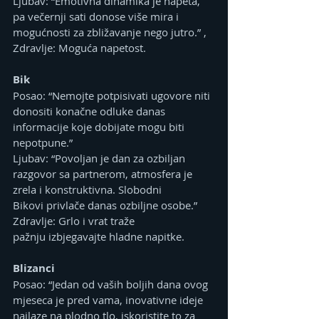
Ljubav: “Emotivna dinamika je napeta, 
pa večernji sati donose više mira i 
mogućnosti za zbližavanje nego jutro.” ,
Zdravlje: Moguća napetost.
Bik
Posao: “Nemojte potpisivati ugovore niti 
donositi konačne odluke danas 
informacije koje dobijate mogu biti 
nepotpune.”
Ljubav: “Povoljan je dan za ozbiljan 
razgovor sa partnerom, atmosfera je 
zrela i konstruktivna. Slobodni 
Bikovi privlače danas ozbiljne osobe.”
Zdravlje: Grlo i vrat traže 
pažnju izbjegavajte hladne napitke.
Blizanci
Posao: “Jedan od vaših boljih dana ovog 
mjeseca je pred vama, inovativne ideje 
nailaze na plodno tlo, iskoristite to za 