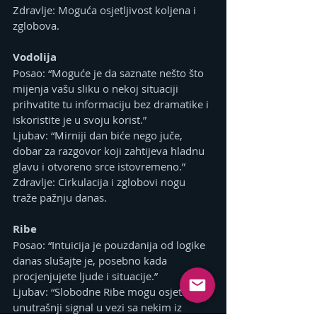
Zdravlje: Moguća osjetljivost koljena i 
zglobova.
Vodolija
Posao: “Moguće je da saznate nešto što 
mijenja vašu sliku o nekoj situaciji 
prihvatite tu informaciju bez dramatike i 
iskoristite je u svoju korist.”
Ljubav: “Mirniji dan biće nego juče, 
dobar za razgovor koji zahtijeva hladnu 
glavu i otvoreno srce istovremeno.”
Zdravlje: Cirkulacija i zglobovi nogu 
traže pažnju danas.
Ribe
Posao: “Intuicija je pouzdanija od logike 
danas slušajte je, posebno kada 
procjenjujete ljude i situacije.”
Ljubav: “Slobodne Ribe mogu osjetiti jak 
unutrašnji signal u vezi sa nekim iz 