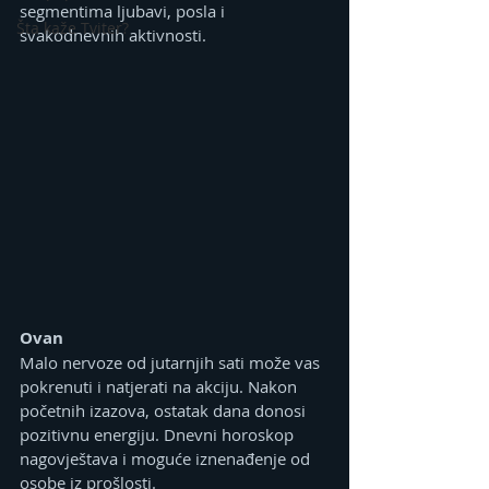
segmentima ljubavi, posla i 
Šta kaže Tviter?
svakodnevnih aktivnosti.
Ovan
Malo nervoze od jutarnjih sati može vas 
pokrenuti i natjerati na akciju. Nakon 
početnih izazova, ostatak dana donosi 
pozitivnu energiju. Dnevni horoskop 
nagovještava i moguće iznenađenje od 
osobe iz prošlosti.