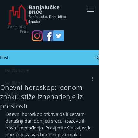
Banjalučke
priče
Banja Luka,
Republik
a
Srpska
Post
Svi članci
Svi članci
Dnevni horoskop: Jednom
Politika
znaku stiže iznenađenje iz
Vijesti
prošlosti
Dnevni horoskop otkriva da li će vam 
Intervju
današnji dan donijeti sreću, izazove ili 
Kolumna
nova iznenađenja. Provjerite šta zvijezde 
poručuju za vaš horoskopski znak u 
Vox populi