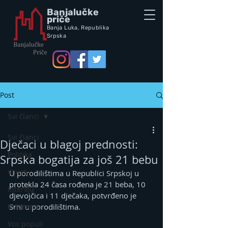
Banjalučke
priče
Banja Luka,
Republik
a
Srpska
Post
Svi članci
Svi članci
Dječaci u blagoj prednosti:
Politika
Srpska bogatija za još 21 bebu
Vijesti
U porodilištima u Republici Srpskoj u 
protekla 24 časa rođena je 21 beba, 10 
Intervju
djevojčica i 11 dječaka, potvrđeno je 
Kolumna
Srni u porodilištima.
Vox populi