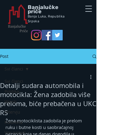
Banjalučke
priče
Banja Luka,
Republik
a
Srpska
Post
Svi članci
Svi članci
Detalji sudara automobila i
Politika
motocikla: Žena zadobila više
Vijesti
preloma, biće prebačena u UKC
RS
Intervju
Žena motociklista zadobila je prelom 
Kolumna
ruku i butne kosti u saobraćajnoj 
Vox populi
nezgodi koja se danas dogodila u 