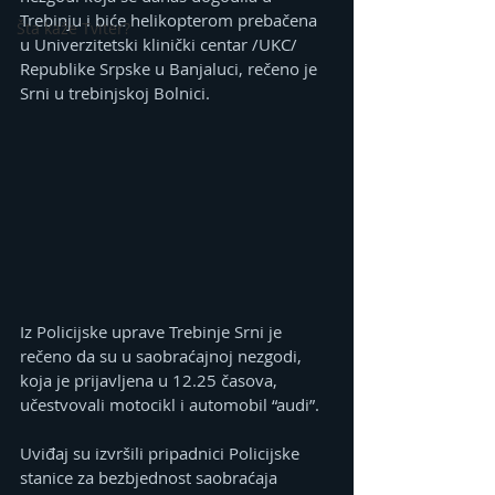
Trebinju i biće helikopterom prebačena 
Šta kaže Tviter?
u Univerzitetski klinički centar /UKC/ 
Republike Srpske u Banjaluci, rečeno je 
Srni u trebinjskoj Bolnici.
Iz Policijske uprave Trebinje Srni je 
rečeno da su u saobraćajnoj nezgodi, 
koja je prijavljena u 12.25 časova, 
učestvovali motocikl i automobil “audi”.
Uviđaj su izvršili pripadnici Policijske 
stanice za bezbjednost saobraćaja 