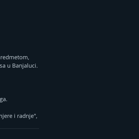
 predmetom, 
sa u Banjaluci.
aga.
jere i radnje", 