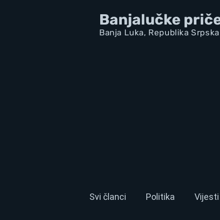
Banjalučke prič
Banja Luka,
Republik
a Srpska
Svi članci
Politika
Vijesti