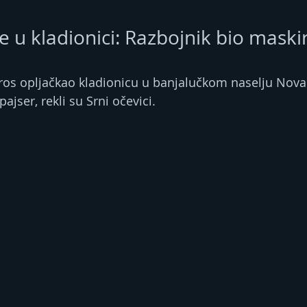
ke u kladionici: Razbojnik bio maski
utros opljačkao kladionicu u banjalučkom naselju Nova 
ajser, rekli su Srni očevici.