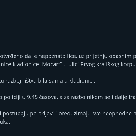
otvrđeno da je nepoznato lice, uz prijetnju opasnim
nice kladionice ”Mocart” u ulici Prvog krajiškog korpu
u razbojništva bila sama u kladionici. 
o policiji u 9.45 časova, a za razbojnikom se i dalje tr
ici postupaju po prijavi i preduzimaju sve neophodne m
uka.