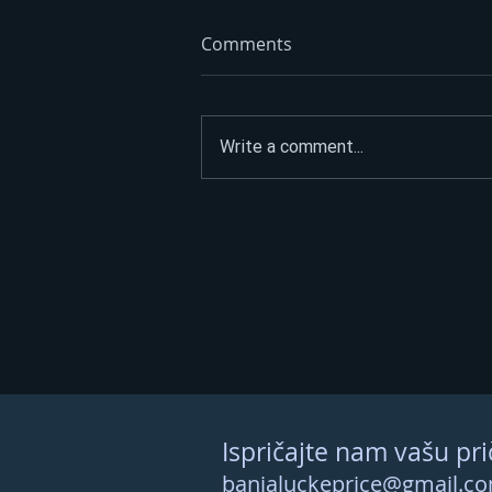
Comments
Write a comment...
Opet izdvajanja za Ćirilični
park: Ni dvije godine nakon
otvaranja 33 hiljade KM za
nova ulaganja
Ispričajte nam vašu pri
banjaluckeprice@gmail.c