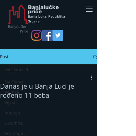
Banjalučke
priče
Banja Luka,
Republik
a
Srpska
Post
Svi članci
Svi članci
Danas je u Banja Luci je
Politika
rođeno 11 beba
Vijesti
Intervju
Kolumna
Vox populi