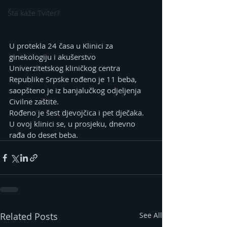
Šta kaže Tviter?
U protekla 24 časa u Klinici za 
ginekologiju i akušerstvo 
Univerzitetskog kliničkog centra 
Republike Srpske rođeno je 11 beba, 
saopšteno je iz banjalučkog odjeljenja 
Civilne zaštite.
Rođeno je šest djevojčica i pet dječaka.
U ovoj klinici se, u prosjeku, dnevno 
rađa do deset beba.
Related Posts
See All