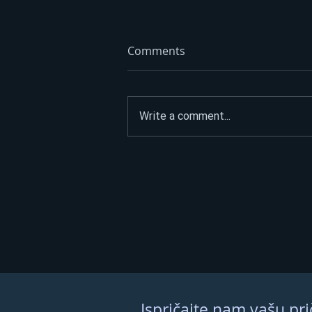
Comments
Write a comment...
Ramiz Salkić ulazi u trku za
predsjednika Republike
Srpske kao kandidat SDA
Ispričajte nam vašu pri