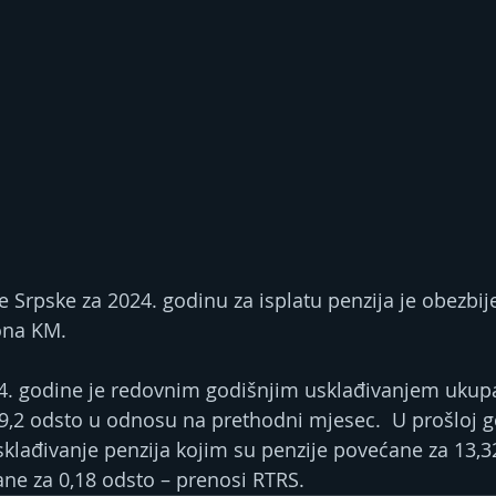
Srpske za 2024. godinu za isplatu penzija je obezbi
iona KM.
24. godine je redovnim godišnjim usklađivanjem ukup
9,2 odsto u odnosu na prethodni mjesec.  U prošloj go
klađivanje penzija kojim su penzije povećane za 13,32
ne za 0,18 odsto – prenosi RTRS.