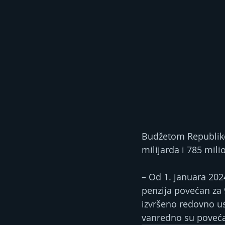
Budžetom Republike 
milijarda i 785 mil
– Od 1. januara 20
penzija povećan za 
izvršeno redovno us
vanredno su poveća