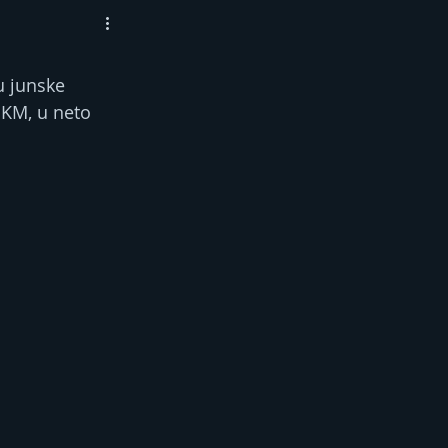
j
u junske 
 KM, u neto 