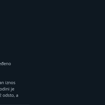
jeđeno 
an iznos 
dini je 
 odsto, a 