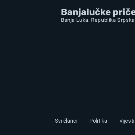
Banjalučke prič
Banja Luka,
Republik
a Srpska
Svi članci
Politika
Vijesti