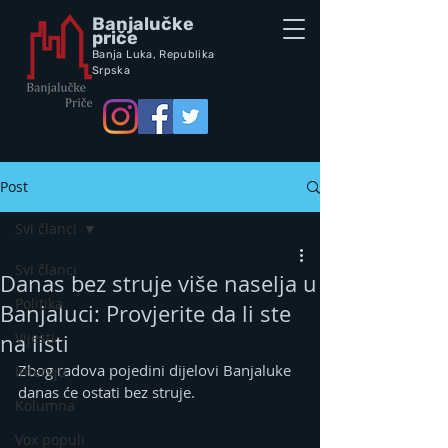
Banjalučke
priče
Banja Luka,
Republik
a
Srpska
Post
Svi članci
Svi članci
Danas bez struje više naselja u
Politika
Banjaluci: Provjerite da li ste
Vijesti
na listi
Zbog radova pojedini dijelovi Banjaluke 
Intervju
danas će ostati bez struje.
Kolumna
Vox populi