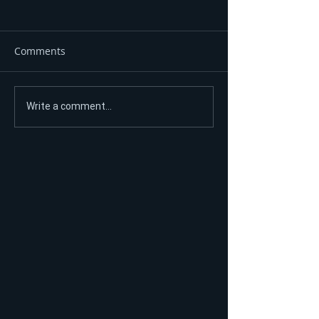
Comments
VLADO ĐAJIĆ ODAO
Nove informaci
Write a comment...
POČAST POGINULIM
nesreće u Potko
BORCIMA U RODNIM
UKC se oglasio 
BRANEŠCIMA: „Nije lako
povrijeđenom m
provesti ni jednu noć u
rovu, a kamoli hiljade“
VIDEO