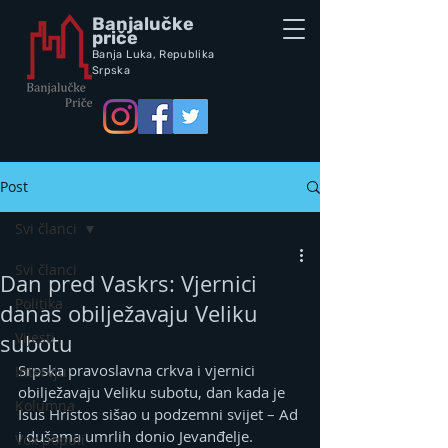
Banjalučke
priče
Banja Luka,
Republik
a
Srpska
Post
Svi članci
Svi članci
Dan pred Vaskrs: Vjernici
Politika
danas obilježavaju Veliku
Vijesti
subotu
Srpska pravoslavna crkva i vjernici 
Intervju
obilježavaju Veliku subotu, dan kada je 
Kolumna
Isus Hristos sišao u podzemni svijet – Ad 
i dušama umrlih donio Јevanđelje.
Vox populi