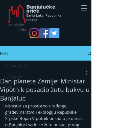
Banjalučke
priče
Banja Luka,
Republik
a
Srpska
Post
Svi članci
Svi članci
Dan planete Zemlje: Ministar
Politika
Vipotnik posadio žutu bukvu u
Vijesti
Banjaluci
Ministar za prostorno uređenje, 
Intervju
građevinarstvo i ekologiju Republike 
Kolumna
Srpske Bojan Vipotnik posadio je danas 
u Banjaluci sadnice žute bukve, prvog 
Vox populi