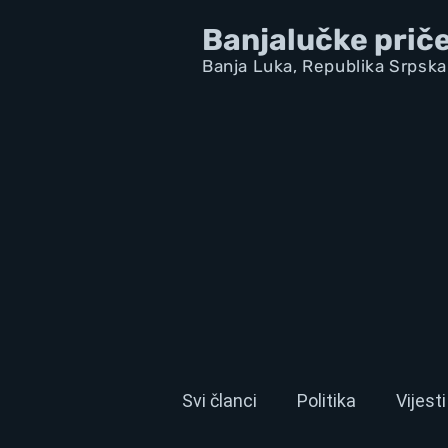
Banjalučke prič
Banja Luka,
Republik
a Srpska
Svi članci
Politika
Vijesti