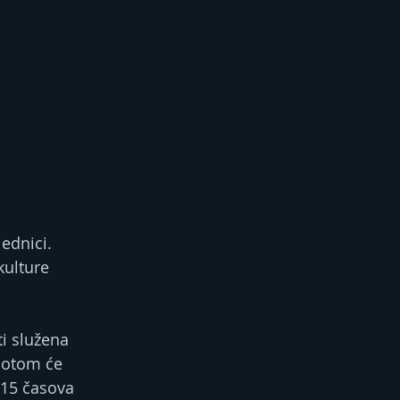
ednici.
kulture 
ti služena 
 potom će 
.15 časova 