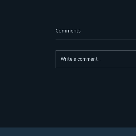
Comments
Write a comment...
Počela sanacija puta od
Prijedorske petlje ka
Banjaluci: Evo koliko će
trajati