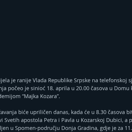
ela je ranije Vlada Republike Srpske na telefonskoj sj
ja počeo je sinioć 18. aprila u 20.00 časova u Domu 
emijom “Majka Kozara”.
žavanja biće upriličen danas, kada će u 8.30 časova bi
kvi Svetih apostola Petra i Pavla u Kozarskoj Dubici, a
ljen u Spomen-području Donja Gradina, gdje je za 11