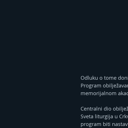
Odluku o tome donij
Program obilježavan
memorijalnom akad
Centralni dio obilje
Sveta liturgija u Cr
program biti nastav