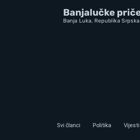
Banjalučke prič
Banja Luka,
Republik
a Srpska
Svi članci
Politika
Vijesti