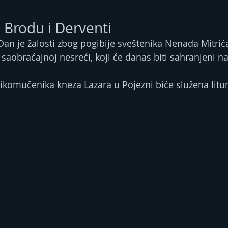
u Brodu i Derventi
Dan je žalosti zbog pogibije sveštenika Nenada Mitrića
saobraćajnoj nesreći, koji će danas biti sahranjeni 
komučenika kneza Lazara u Pojezni biće služena litur