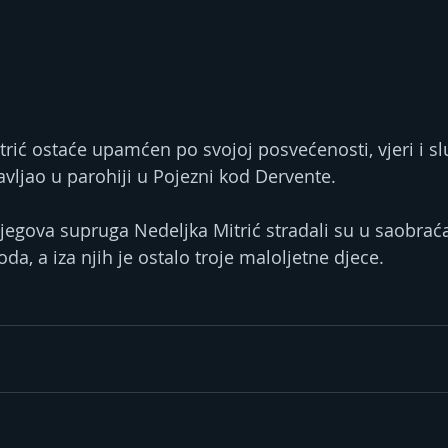
rić ostaće upamćen po svojoj posvećenosti, vjeri i slu
vljao u parohiji u Pojezni kod Dervente.
jegova supruga Nedeljka Mitrić stradali su u saobraća
a, a iza njih je ostalo troje maloljetne djece.