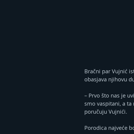
Bračni par Vujnić ist
obasjava njihovu d
– Prvo što nas je uv
smo vaspitani, a ta 
poručuju Vujnići.
Porodica najveće b