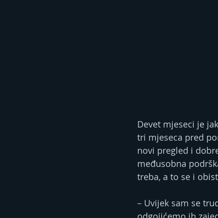
Devet mjeseci je jak
tri mjeseca pred po
novi pregled i dobre
međusobna podrška. 
treba, a to se i obist
– Uvijek sam se tr
odgojićemo ih zaje