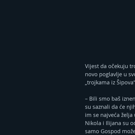
Vijest da očekuju tro
novo poglavlje u sv
„trojkama iz Šipova“
– Bili smo baš iznen
su saznali da će nji
im se najveća želja u
Nikola i Ilijana su 
samo Gospod može d