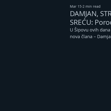
Mar 15
2 min read
DAMJAN, ST
SREĆU: Porod
U Šipovu ovih dana 
nova člana – Damjan