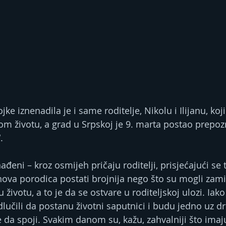
jke iznenadila je i same roditelje, Nikolu i Ilijanu, koji
om životu, a grad u Srpskoj je 9. marta postao prepozn
.
ađeni – kroz osmijeh pričaju roditelji, prisjećajući se
hova porodica postati brojnija nego što su mogli zamisl
 životu, a to je da se ostvare u roditeljskoj ulozi. Iak
odlučili da postanu životni saputnici i budu jedno uz d
a spoji. Svakim danom su, kažu, zahvalniji što imaj