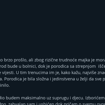
o brzo prošlo, ali zbog rizične trudnoće majka je mora
rod bude u bolnici, dok je porodica sa strepnjom  išče
 vijesti. U tim trenucima im je, kako kažu, najviše znač
Porodica je bila složna i jedinstvena u želji da sve 
inilo.
udio budem maksimalno uz suprugu i djecu. Izborićemo
dno, zahvalan sam i ushićen dok pričam o svemu ovo