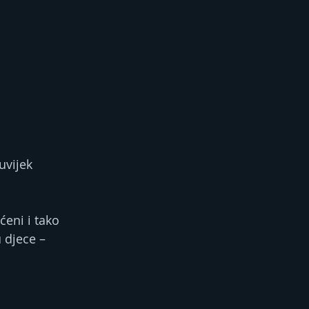
uvijek 
eni i tako 
 djece – 