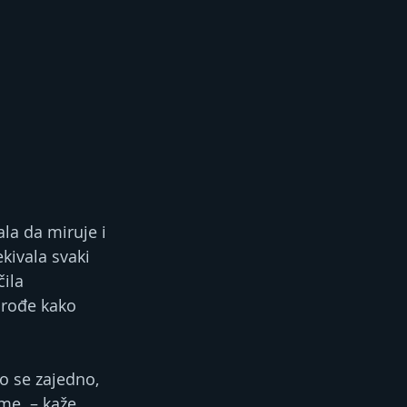
la da miruje i 
kivala svaki 
ila 
prođe kako 
 se zajedno, 
me  – kaže 