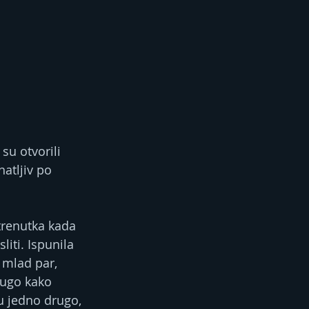
 su otvorili 
atljiv po 
 trenutka kada 
iti. Ispunila 
o mlad par, 
rugo kako 
u jedno drugo, 