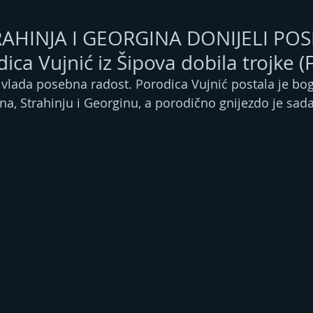
RAHINJA I GEORGINA DONIJELI PO
ica Vujnić iz Šipova dobila trojke 
vlada posebna radost. Porodica Vujnić postala je bogat
a, Strahinju i Georginu, a porodično gnijezdo je sada 