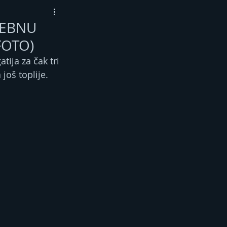
SEBNU
(FOTO)
ija za čak tri 
još toplije.