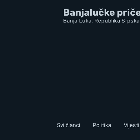
Banjalučke prič
Banja Luka,
Republik
a Srpska
Svi članci
Politika
Vijesti