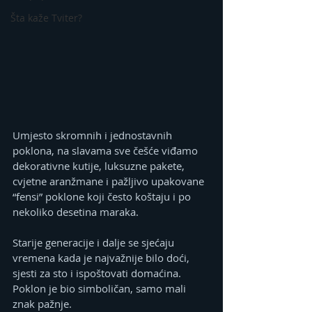
Šta kaže Tviter?
Umjesto skromnih i jednostavnih 
poklona, na slavama sve češće viđamo 
dekorativne kutije, luksuzne pakete, 
cvjetne aranžmane i pažljivo upakovane 
“fensi” poklone koji često koštaju i po 
nekoliko desetina maraka.
Starije generacije i dalje se sjećaju 
vremena kada je najvažnije bilo doći, 
sjesti za sto i ispoštovati domaćina. 
Poklon je bio simboličan, samo mali 
znak pažnje.