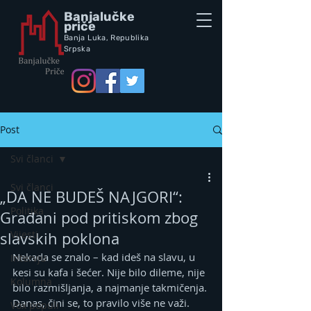
Banjalučke
priče
Banja Luka,
Republik
a
Srpska
Post
Svi članci
Svi članci
„DA NE BUDEŠ NAJGORI“:
Politika
Građani pod pritiskom zbog
Vijesti
slavskih poklona
Nekada se znalo – kad ideš na slavu, u 
Intervju
kesi su kafa i šećer. Nije bilo dileme, nije 
Kolumna
bilo razmišljanja, a najmanje takmičenja. 
Danas, čini se, to pravilo više ne važi.
Vox populi