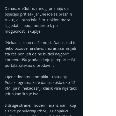
Danas, međutim, mnogi priznaju da 
osjećaju pritisak jer „ne ide se praznih 
ruku“, ali ni sa bilo čim. Poklon mora 
izgledati lijepo, moderno i, po 
mogućnosti, skuplje.
"Nekad si znao na čemu si. Danas kad te 
neko pozove na slavu, moraš razmišljati 
šta ćeš ponijeti da ne budeš najgori“, 
komentarišu građani koje je reporter BL 
portala zatekao u prodavnici.
Cijene dodatno komplikuju situaciju. 
Pola kilograma kafe danas košta oko 15 
KM, pa ni nekadašnji klasik više nije tako 
jeftin kao što je bio.
S druge strane, moderni aranžmani, koji 
su sve popularniji izbor, u Banjaluci 