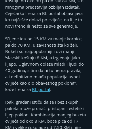
koštaju od oko 30 pa do čak 80 KM, što 
mnogima predstavlja ozbiljan izdatak. 
Cvjećarka Irena za BL portal objašnjava 
ko najčešće dolazi po cvijeće, da li je to 
novi trend ili nešto za sve generacije.
“Cijene idu od 15 KM za manje korpice, 
pa do 70 KM, u zavisnosti šta ko želi. 
Buketi su najpopularniji i ovi manji 
'slavski' koštaju 8 KM, a izgledaju jako 
lijepo. Uglavnom dolaze mlađi i ljudi do 
40 godina, s tim da ni tu nema pravila, 
ali definitivno mlađa populacija uvodi 
cvijeće kao dio obaveznog poklona”, 
kaže Irena za 
BL portal
.
Ipak, građani ističu da se i bez skupih 
paketa može pronaći pristojan i estetski 
lijep poklon. Kombinacija manjeg buketa 
cvijeća od oko 8 KM, boce pića od 17 
KM i velike čokolade od 7,50 KM i nije 