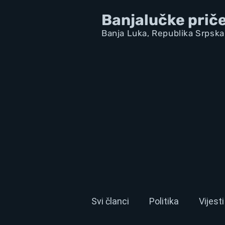
Banjalučke prič
Banja Luka,
Republik
a Srpska
Svi članci
Politika
Vijesti