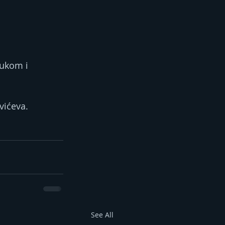
nukom i 
vićeva.
See All