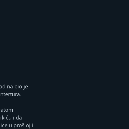
odina bio je 
ntertura.
ogatom 
kiću i da 
ce u prošloj i 