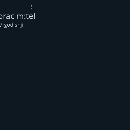
orac m:tel
-godišnji 