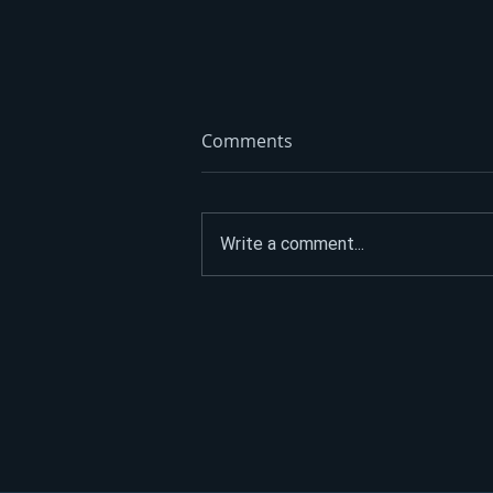
Comments
Write a comment...
Litar poskupio 70 feninga:
Dizel trenutno ide i do 3,45
KM – evo kad se očekuju
nove cijene