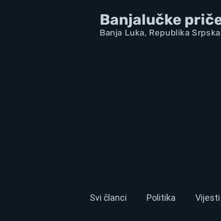
Banjalučke prič
Banja Luka,
Republik
a Srpska
Svi članci
Politika
Vijesti