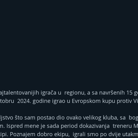
jtalentovanijih igrača u  regionu, a sa navršenih 15 g
oktobru  2024. godine igrao u Evropskom kupu protiv Vi
oljstvo što sam postao dio ovako velikog kluba, sa  b
om. Ispred mene je sada period dokazivanja  treneru Mi
ipi. Poznajem dobro ekipu,  igrali smo po dvije utakmi