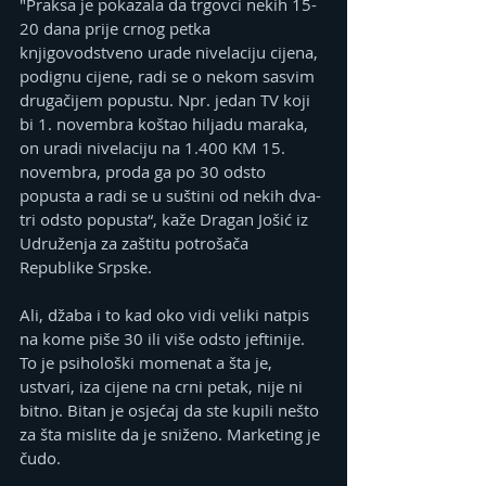
"Praksa je pokazala da trgovci nekih 15-
20 dana prije crnog petka 
knjigovodstveno urade nivelaciju cijena, 
podignu cijene, radi se o nekom sasvim 
drugačijem popustu. Npr. jedan TV koji 
bi 1. novembra koštao hiljadu maraka, 
on uradi nivelaciju na 1.400 KM 15. 
novembra, proda ga po 30 odsto 
popusta a radi se u suštini od nekih dva-
tri odsto popusta“, kaže Dragan Jošić iz 
Udruženja za zaštitu potrošača 
Republike Srpske. 
Ali, džaba i to kad oko vidi veliki natpis 
na kome piše 30 ili više odsto jeftinije. 
To je psihološki momenat a šta je, 
ustvari, iza cijene na crni petak, nije ni 
bitno. Bitan je osjećaj da ste kupili nešto 
za šta mislite da je sniženo. Marketing je 
čudo. 