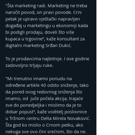
"Šta marketing radi. Marketing ne treba 
naročit povod, on pravi povode. Crni 
petak je upravo vještački napravljen 
događaj u marketingu u ekonomiji kada 
bi podigli prodaju, doveli što više 
kupaca u trgovine“, kaže konsultant za 
digitalni marketing Srđan Dukić.
To je prodavcima najbitnije. I ove godine 
zadovoljno trljaju ruke. 
"Mi trenutno imamo ponudu na 
određene artikle 40 odsto sniženje, tako 
da pored ovog redovnog sniženja što 
imamo, od  juče počela akcija, trajaće 
sve do ponedjeljka i mislimo da je to 
dobar popust“, kaže voditelj poslovnice 
u Tržnom centru Delta Mirela Novaković.
Šta god ko mislio o Crnom petku, ako 
nekoga sve ovo čini srećnim, što da ne. 