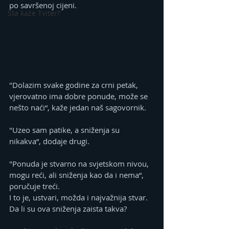
po savršenoj cijeni.
Šta kaže Tviter?
"Dolazim svake godine za crni petak, 
vjerovatno ima dobre ponude, može se 
nešto naći“, kaže jedan naš sagovornik.
"Uzeo sam patike, a sniženja su 
nikakva“, dodaje drugi.
"Ponuda je stvarno na svjetskom nivou, 
mogu reći, ali sniženja kao da i nema“, 
poručuje treći. 
I to je, ustvari, možda i najvažnija stvar. 
Da li su ova sniženja zaista takva?