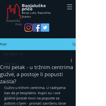
Banjalučke
priče
Banja Luka,
Republik
a
Srpska
Post
Svi članci
Svi članci
Crni petak - u tržnim centrima
Politika
gužve, a postoje li popusti
Vijesti
zaista?
Gužve u tržnim centrima. U radnjama 
Intervju
kao da je besplatno. Kupci su i ove 
Kolumna
godine postali lovci na popuste sa 
jednim ciljem - pronaći savršenu stvar 
Vox populi