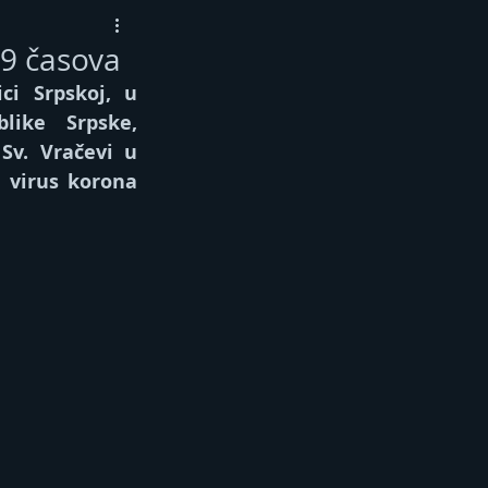
 9 časova
ci Srpskoј, u 
ike Srpske, 
v. Vračevi u 
 virus koronа 