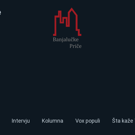
e
Intervju
Kolumna
Vox populi
Šta kaže 