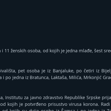
 i 11 ženskih osoba, od kojih je jedna mlađe, šest sre
ališta, pet osoba je iz Banjaluke, po četiri iz Bijelj
a i po jedna iz Bratunca, Laktaša, Milića, Mrkonjić Gra
a, Institutu za javno zdravstvo Republike Srpske prija
kod kojih je potvrđeno prisustvo virusa korona. Rad
i od koјih su dvije osobe iz Šamca i po jedna iz Tes