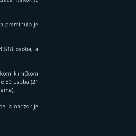
a preminulo je 
.518 osoba, a 
skom kliničkom 
e 50 osoba (21 
cama).
a, a nadzor je 