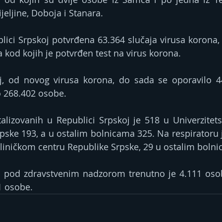
jeljine, Doboјa i Stanara. 
ici Srpskoj potvrđena 63.364 slučaja virusa korona, 
kod kojih je potvrđen test na virus korona.
j, od novog virusa korona, do sada se oporavilo 44
o 268.402 osobe.
alizovanih u Republici Srpskoj je 518 u Univerzitet
pske 193, a u ostalim bolnicama 325. Na respiratoru j
liničkom centru Republike Srpske, 29 u ostalim bolni
j pod zdravstvenim nadzorom trenutno je 4.111 osob
1 osobe.