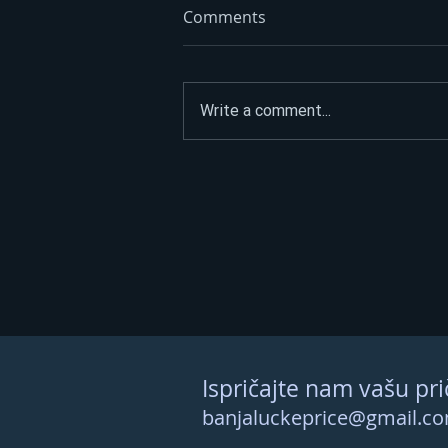
Comments
Write a comment...
Litar poskupio 70 feninga:
Dizel trenutno ide i do 3,45
KM – evo kad se očekuju
nove cijene
Ispričajte nam vašu pri
banjaluckeprice@gmail.c