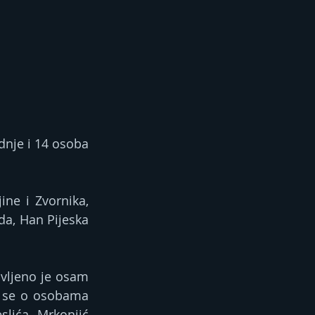
dnje i 14 osoba 
ine i Zvornika, 
da, Han Pijeska 
vljeno je osam 
i se o osobama 
lića, Mrkonjić 