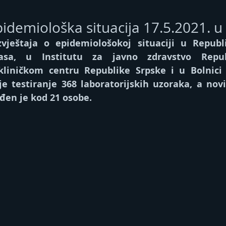
idemiološka situacija 17.5.2021. u
vještaјa o epidemiološokoј situaciji u Republi
asa, u Institutu za javno zdravstvo Republ
liničkom centru Republike Srpske i u Bolnici S
 je testiranje 368 laborаtorijskih uzoraka, a novi
đen je kod 21 osobe.