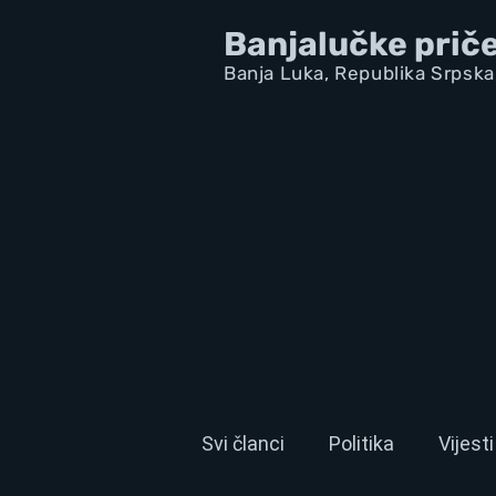
Banjalučke prič
Banja Luka,
Republik
a Srpska
Svi članci
Politika
Vijesti