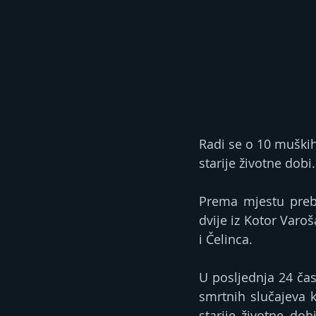
Radi se o 10 muških
starije životne dobi.
Prema mjestu prebiv
dvije iz Kotor Varoš
i Čelinca.
U posljednja 24 čas
smrtnih slučajeva 
starije životne dob