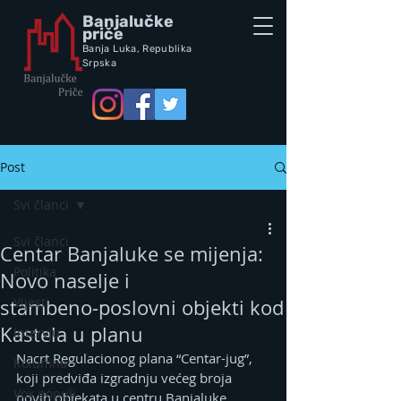
Banjalučke
priče
Banja Luka,
Republik
a
Srpska
Post
Svi članci
Svi članci
Centar Banjaluke se mijenja:
Politika
Novo naselje i
Vijesti
stambeno‑poslovni objekti kod
Kastela u planu
Intervju
Nacrt Regulacionog plana “Centar-jug”, 
Kolumna
koji predviđa izgradnju većeg broja 
Vox populi
novih objekata u centru Banjaluke, 