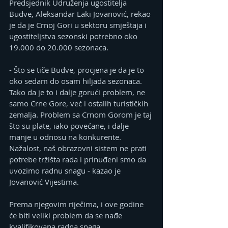
Predsjednik Udruženja ugostitelja 
Budve, Aleksandar Laki Jovanović, rekao 
je da je Crnoj Gori u sektoru smještaja i 
ugostiteljstva sezonski potrebno oko 
19.000 do 20.000 sezonaca.
- Što se tiče Budve, procjena je da je to 
oko sedam do osam hiljada sezonaca. 
Tako da je to i dalje gorući problem, ne 
samo Crne Gore, već i ostalih turističkih 
zemalja. Problem sa Crnom Gorom je taj 
što su plate, iako povećane, i dalje 
manje u odnosu na konkurente. 
Nažalost, naš obrazovni sistem ne prati 
potrebe tržišta rada i prinuđeni smo da 
uvozimo radnu snagu - kazao je 
Jovanović Vijestima.
Prema njegovim riječima, i ove godine 
će biti veliki problem da se nađe 
kvalifikovana radna snaga.