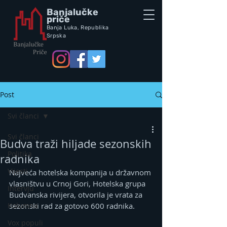
Banjalučke
priče
Banja Luka,
Republik
a
Srpska
Post
Svi članci
Svi članci
Budva traži hiljade sezonskih
Politika
radnika
Vijesti
Najveća hotelska kompanija u državnom 
vlasništvu u Crnoj Gori, Hotelska grupa 
Intervju
Budvanska rivijera, otvorila je vrata za 
Kolumna
sezonski rad za gotovo 600 radnika.
Vox populi