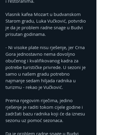
i restoranima.
Vlasnik kafea Mozart u budvanskom 
Starom gradu, Luka Vučković, potvrdio 
je da je problem radne snage u Budvi 
prisutan godinama.
- Ni visoke plate nisu rješenje, jer Crna 
Gora jednostavno nema dovoljno 
obučenog i kvalifikovanog kadra za 
potrebe turističke privrede. U sezoni je 
samo u našem gradu potrebno 
najmanje sedam hiljada radnika u 
turizmu - rekao je Vučković.
Prema njegovim riječima, jedino 
rješenje je raditi tokom cijele godine i 
zadržati bazu radnika koji će da iznesu 
sezonu uz pomoć sezonaca.
Da je problem radne snage u Budvi 