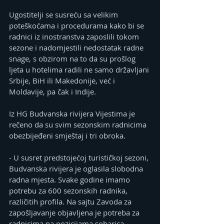
Ugostitelji se susreću sa velikim 
poteškoćama i procedurama kako bi se 
radnici iz inostranstva zaposlili tokom 
sezone i nadomjestili nedostatak radne 
snage, s obzirom na to da su prošlog 
ljeta u hotelima radili ne samo državljani 
Srbije, BiH ili Makedonije, već i 
Moldavije, pa čak i Indije.
Iz HG Budvanska rivijera Vijestima je 
rečeno da su svim sezonskim radnicima 
obezbijeđeni smještaj i tri obroka.
- U susret predstojećoj turističkoj sezoni, 
Budvanska rivijera je oglasila slobodna 
radna mjesta. Svake godine imamo 
potrebu za 600 sezonskih radnika, 
različitih profila. Na sajtu Zavoda za 
zapošljavanje objavljena je potreba za 
radnicima na pozicijama sobarica, 