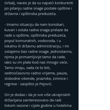
Grbalj, naveo je da su najveći konkurenti 
po pitanju radne snage postale opštine i 
državna i opštinska preduzeća.
- Imamo situaciju da nam konobari, 
kuvari i ostala radna snaga prelaze da 
rade u opštine, opštinska preduzeća, 
poput komunalnih, vodovoda, i u 
lokalnu ili državnu administraciju, i mi 
ostajemo bez radne snage. Jednostavno, 
njima je primamljivije tamo da rade, 
iako su im plate kod nas mnogo veće. 
Tamo imaju, sada će to biti, 
sedmočasovno radno vrijeme, pauze, 
slobodne vikende, praznike, zimnice i 
regrese - saopštio je Pejović.
On je dodao i da je sve više ukrajinskih 
državljana zainteresovano da radi 
tokom sezone i cijele godine u hotelima 