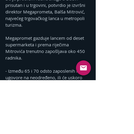
prisutan i u trgovini, potvrdio je izvršni 
direktor Megaprometa, Balša Mitrović, 
najvećeg trgovačkog lanca u metropoli 
turizma.
Megapromet gazduje lancem od deset 
supermarketa i prema riječima 
Mitrovića trenutno zapošljava oko 450 
radnika.
- Između 65 i 70 odsto zaposlenih ima 
ugovore na neodređeno, ili će uskoro 
steći pravo na takav angažman. Problem 
radne snage je opšti problem privrede, 
kako sa aspekta kvaliteta, tako i sa 
aspekta troškova zaposlenih koji 
konstantno rastu. Nažalost, u posljednje 
vrijeme sve je prisutniji i problem broja 
zaposlenih, odnosno veliki nedostatak 
radnika. Taj problem sve više opterećuje 