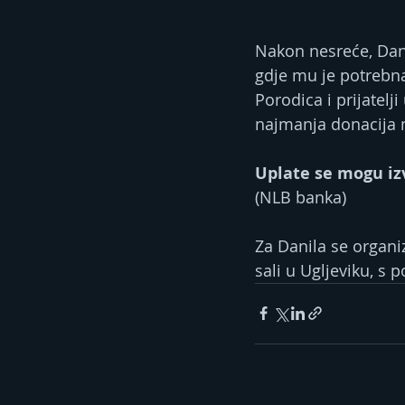
Nakon nesreće, Danil
gdje mu je potrebna
Porodica i prijatel
najmanja donacija m
Uplate se mogu izv
(NLB banka)
Za Danila se organiz
sali u Ugljeviku, s