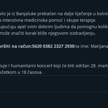
o je iz Banjaluke prebačen na dalje liječenje u bolnicu
 intenzivna medicinska pomoć i skupe terapije.
ji upućuju apel svim dobrim ljudima da pomognu koliko
ože značiti korak bliže njegovom ozdravljenju.
ršiti na račun:5620 0382 2327 2930
na ime: Marijana
uje i humanitarni koncert koji će biti održan 28. mart
 početkom u 18 časova.