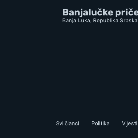
Banjalučke prič
Banja Luka,
Republik
a Srpska
Svi članci
Politika
Vijesti