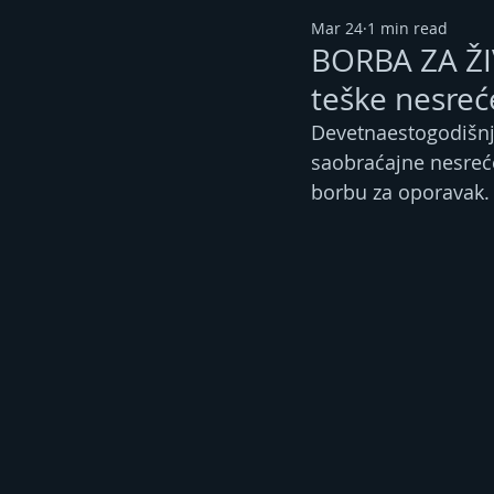
Mar 24
1 min read
BORBA ZA ŽI
teške nesreć
Devetnaestogodišnji
saobraćajne nesreće
borbu za oporavak.