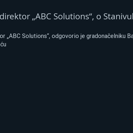
 direktor „ABC Solutions“, o Staniv
tor „ABC Solutions“, odgovorio je gradonačelniku Ba
iću