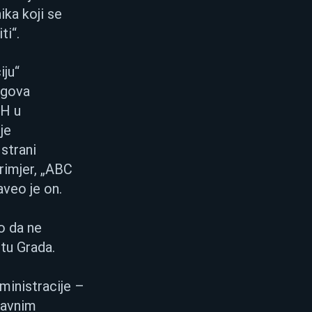
ka koji se 
ti“.
ju“ 
egova 
iH u 
je 
strani 
rimjer, „ABC 
aveo je on.
o da ne 
tu Grada.
ministracije – 
javnim 