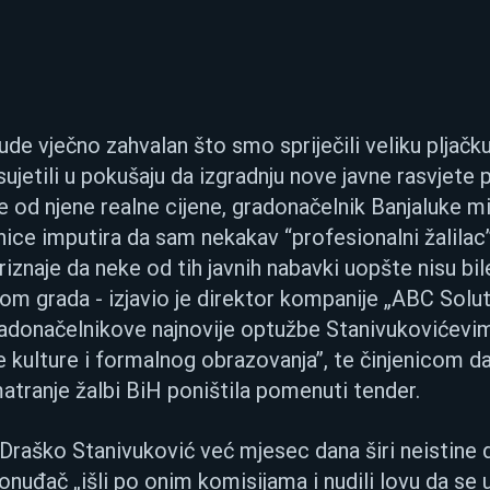
e vječno zahvalan što smo spriječili veliku pljačku
jetili u pokušaju da izgradnju nove javne rasvjete p
e od njene realne cijene, gradonačelnik Banjaluke m
ce imputira da sam nekakav “profesionalni žalilac” 
riznaje da neke od tih javnih nabavki uopšte nisu bile
m grada - izjavio je direktor kompanije „ABC Solut
adonačelnikove najnovije optužbe Stanivukovićevi
 kulture i formalnog obrazovanja”, te činjenicom da
atranje žalbi BiH poništila pomenuti tender.
Draško Stanivuković već mjesec dana širi neistine d
onuđač „išli po onim komisijama i nudili lovu da se u