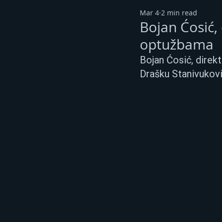
Mar 4
2 min read
Bojan Ćosić,
optužbama
Bojan Ćosić, direk
Drašku Stanivukov