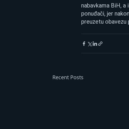
nabavkama BiH, a i
ponuđači, jer nako
preuzetu obavezu 
Recent Posts