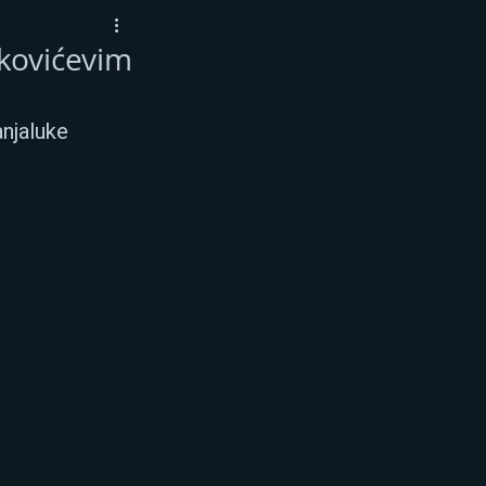
ukovićevim
njaluke 