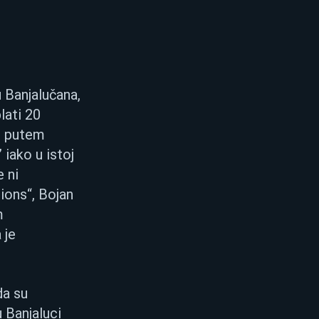
 Banjalučana, 
lati 20 
i putem 
iako u istoj 
 ni 
ions“, Bojan 
m 
 je 
a su 
 Banjaluci 