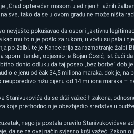
 je „Grad opterećen masom ujedinjenih lažnih žalbeni
 na sve, tako da se u ovom gradu ne može ništa radi
rvo nevješto pokušavao da ospori „aktivnu legitimaci
a kad mu to nije pošlo za rukom, u vodu su pala i nj
ja po žalbi, te je Kancelarija za razmatranje žalbi B
a sporni tender, objasnio je Bojan Ćosić, ističući da 
bitno donio odluku da taj posao „bez borbe“ dobije 
udio cijenu od čak 34,5 miliona maraka, dok je, na p
o neuporedivo nižu cijenu od 14 miliona maraka – n
a Stanivukovića da se drži važećih zakona, odnosn
 za koje prethodno nije obezbjedio sredstva u budže
zuzetak, nego je postala pravilo Stanivukovićeve ad
je, da se na ovaj način svjesno krši važeći Zakon o 