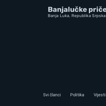
Banjalučke prič
Banja Luka,
Republik
a Srpska
Svi članci
Politika
Vijesti