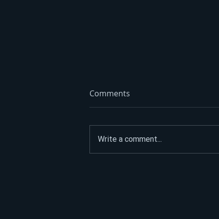
Comments
Write a comment...
ASFALTIRAO PUT DO
SPOMENIKA HEROJIMA, PA
POSLAO JASNU PORUKU:
“Narod nije na prodaju”