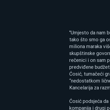
"Umjesto da nam bud
tako što smo ga osu
miliona maraka viš
skupštinske govorni
rečenici i on sam p
predviđene budžeto
Ćosić, tumačeći gr
“nedostatkom lične
Kancelarija za razm
Ćosić podsjeća da 
kompanija i drugi p