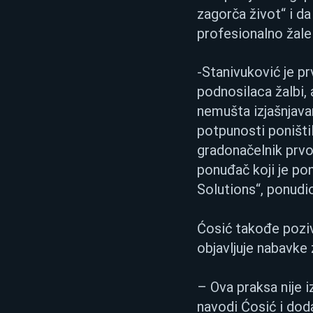
zagorča život“ i da
profesionalno žale
-Stanivuković je p
podnosilaca žalbi, 
nemušta izjašnjavan
potpunosti poništil
gradonačelnik prvo
ponuđač koji je pon
Solutions“, ponudi
Ćosić takođe poziv
objavljuje nabavke
– Ova praksa nije i
navodi Ćosić i doda