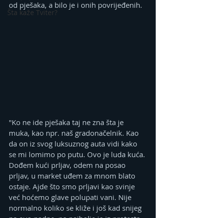
od pješaka, a bilo je i onih povrijeđenih.
Šta kaže Tviter?
"Ko ne ide pješaka taj ne zna šta je 
muka, kao npr. naš gradonačelnik. Kao 
da on iz svog luksuznog auta vidi kako 
se mi lomimo po putu. Ovo je luda kuća. 
Dođem kući prljav, odem na posao 
prljav, u market uđem za mnom blato 
ostaje. Ajde što smo prljavi kao svinje 
već hoćemo glave polupati vani. Nije 
normalno koliko se kliže i još kad snijeg 