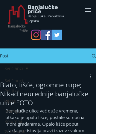
Banjalučke
priče
Banja Luka,
Republik
a
Srpska
Post
Svi članci
Svi članci
Blato, lišće, ogromne rupe;
Politika
Nikad neurednije banjalučke
Vijesti
ulice FOTO
Banjalučke ulice već duže vremena, 
Intervju
otkako je opalo lišće, postale su noćna 
Kolumna
mora građanima. Opalo lišće poput 
stakla predstavlja pravi izazov svakom 
Vox populi