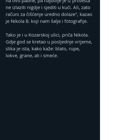
na ovo padne, pa najbolje je iz protesta 
ne izlaziti nigdje i sjediti u kući. Ali, zato 
računi za čišćenje uredno dolaze", kazao 
je Nikola B. koji nam šalje i fotografije.
Tako je i u Kozarskoj ulici, priča Nikola. 
Gdje god se kretao u posljednje vrijeme, 
slika je ista, kako kaže: blato, rupe, 
lokve, grane, ali i smeće. 