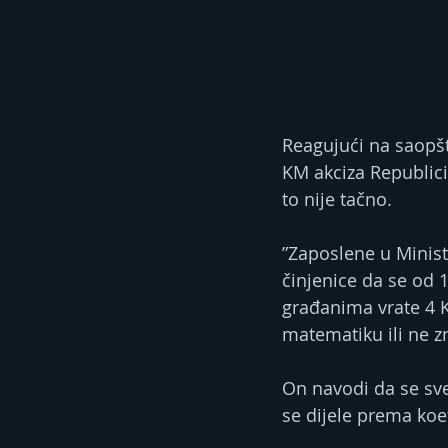
Reagujući na saopšt
KM akciza Republici
to nije tačno.
”Zaposlene u Minist
činjenice da se od 
građanima vrate 4 KM
matematiku ili ne zn
On navodi da se sve
se dijele prema koef