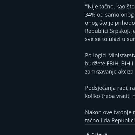
“‘Nije tačno, kao š
34% od samo onog š
onog što je prihodov
Republici Srpskoj, 
sve se to ulazi u su
Po logici Ministars
budžete FBiH, BiH i 
zamrzavanje akciza 
Podsjećanja radi, r
koliko treba vratiti
Nakon ove tvrdnje re
tačno i da Republic