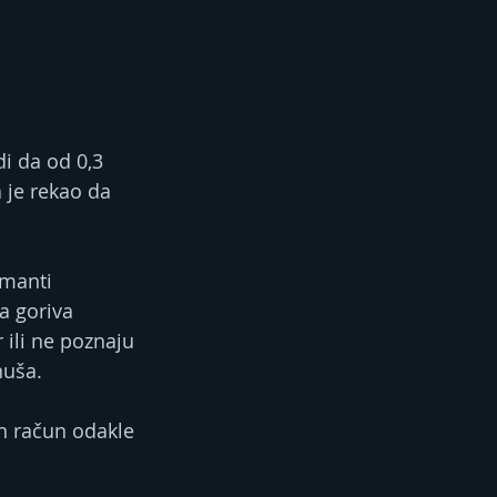
i da od 0,3 
 je rekao da 
emanti 
a goriva 
 ili ne poznaju 
nuša.
n račun odakle 