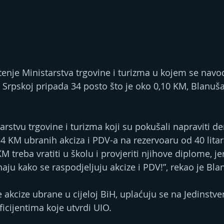
enje Ministarstva trgovine i turizma u kojem se navod
 Srpskoj pripada 34 posto što je oko 0,10 KM, Blanuša
arstvu trgovine i turizma koji su pokušali napraviti d
14 KM ubranih akciza i PDV-a na rezervoaru od 40 litar
 treba vratiti u školu i provjeriti njihove diplome, jer
aju kako se raspodjeljuju akcize i PDV!”, rekao je Bla
 akcize ubrane u cijeloj BiH, uplaćuju se na Jedinstve
icijentima koje utvrdi UIO.