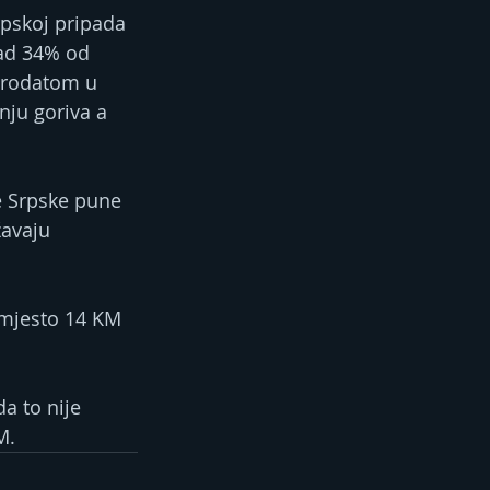
rpskoj pripada 
ad 34% od 
 prodatom u 
nju goriva a 
e Srpske pune 
žavaju 
umjesto 14 KM 
a to nije 
M.