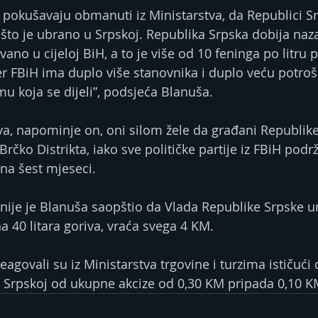
to pokušavaju obmanuti iz Ministarstva, da Republici S
to je ubrano u Srpskoj. Republika Srpska dobija naz
ano u cijeloj BiH, a to je više od 10 feninga po litru
jer FBiH ima duplo više stanovnika i duplo veću potroš
mu koja se dijeli”, podsjeća Blanuša.
tva, napominje on, oni silom žele da građani Republik
Brčko Distrikta, iako sve političke partije iz FBiH podr
na šest mjeseci.
anije je Blanuša saopštio da Vlada Republike Srpske 
 na 40 litara goriva, vraća svega 4 KM.
agovali su iz Ministarstva trgovine i turzima ističući d
i Srpskoj od ukupne akcize od 0,30 KM pripada 0,10 K