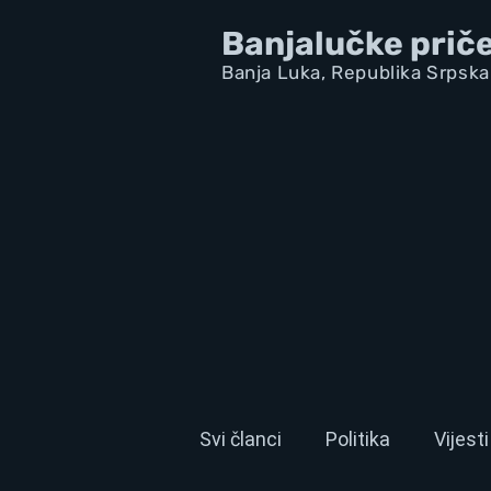
Banjalučke prič
Banja Luka,
Republik
a Srpska
Svi članci
Politika
Vijesti