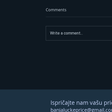
Comments
Write a comment...
ASFALTIRAO PUT DO
SPOMENIKA HEROJIMA, PA
POSLAO JASNU PORUKU:
“Narod nije na prodaju”
Ispričajte nam vašu pri
banjaluckeprice@gmail.c