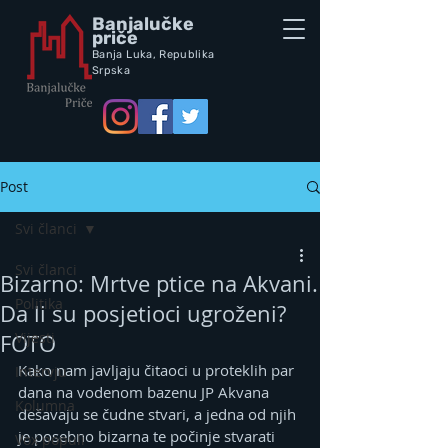
Banjalučke
priče
Banja Luka,
Republik
a
Srpska
Post
Svi članci
Svi članci
Bizarno: Mrtve ptice na Akvani.
Politika
Da li su posjetioci ugroženi?
Vijesti
FOTO
Kako nam javljaju čitaoci u proteklih par 
Intervju
dana na vodenom bazenu JP Akvana 
Kolumna
dešavaju se čudne stvari, a jedna od njih 
je posebno bizarna te počinje stvarati 
Vox populi