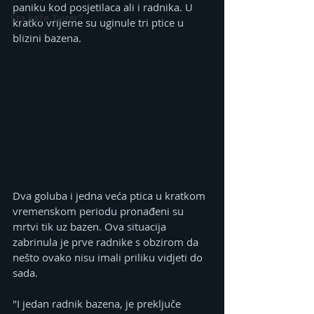
paniku kod posjetilaca ali i radnika. U 
Šta kaže Tviter?
kratko vrijeme su uginule tri ptice u 
blizini bazena. 
Dva goluba i jedna veća ptica u kratkom 
vremenskom periodu pronađeni su 
mrtvi tik uz bazen. Ova situacija 
zabrinula je prve radnike s obzirom da 
nešto ovako nisu imali priliku vidjeti do 
sada. 
"I jedan radnik bazena, je preključe 