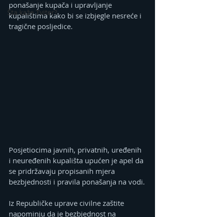
ponašanje kupača i upravljanje 
Šta kaže Tviter?
kupalištima kako bi se izbjegle nesreće i 
tragične posljedice.
Posjetiocima javnih, privatnih, uređenih 
i neuređenih kupališta upućen je apel da 
se pridržavaju propisanih mjera 
bezbjednosti i pravila ponašanja na vodi.
Iz Republičke uprave civilne zaštite 
napominju da je bezbjednost na 