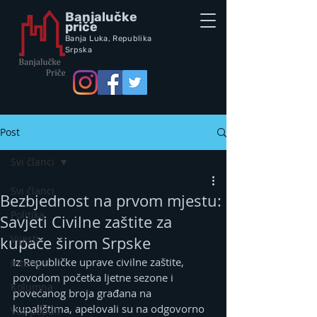
Banjalučke
priče
Banja Luka,
Republik
a
Srpska
Post
Svi članci
Svi članci
Bezbjednost na prvom mjestu:
Politika
Savjeti Civilne zaštite za
Vijesti
kupače širom Srpske
Iz Republičke uprave civilne zaštite, 
Intervju
povodom početka ljetne sezone i 
Kolumna
povećanog broja građana na 
kupalištima, apelovali su na odgovorno 
Vox populi