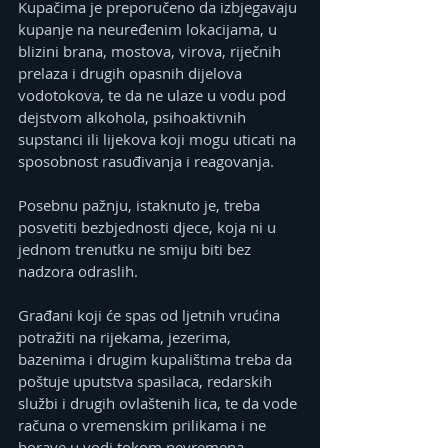
Kupačima je preporučeno da izbjegavaju 
kupanje na neuređenim lokacijama, u 
blizini brana, mostova, virova, riječnih 
prelaza i drugih opasnih dijelova 
vodotokova, te da ne ulaze u vodu pod 
dejstvom alkohola, psihoaktivnih 
supstanci ili lijekova koji mogu uticati na 
sposobnost rasuđivanja i reagovanja.
Posebnu pažnju, istaknuto je, treba 
posvetiti bezbjednosti djece, koja ni u 
jednom trenutku ne smiju biti bez 
nadzora odraslih.
Građani koji će spas od ljetnih vrućina 
potražiti na rijekama, jezerima, 
bazenima i drugim kupalištima treba da 
poštuje uputstva spasilaca, redarskih 
službi i drugih ovlaštenih lica, te da vode 
računa o vremenskim prilikama i ne 
borave u vodi tokom nevremena, 