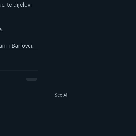
, te dijelovi 
a.
ni i Barlovci.
See All