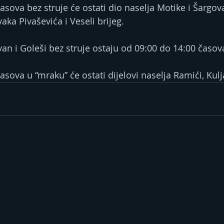
sova bez struje će ostati dio naselja Motike i Šargovac
aka Pivaševića i Veseli brijeg.
van i Goleši bez struje ostaju od 09:00 do 14:00 časov
sova u “mraku” će ostati dijelovi naselja Ramići, Kulja