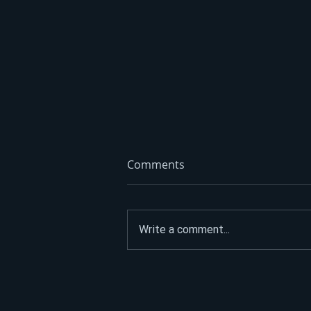
Comments
Write a comment...
DEVET LJUBAVNIH PRIČA,
JEDNO VELIKO „DA“
Kolektivno vjenčanje u