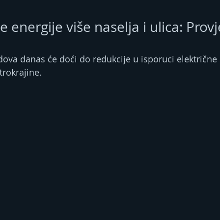
 energije više naselja i ulica: Provje
u
dova danas će doći do redukcije u isporuci električne 
trokrajine.