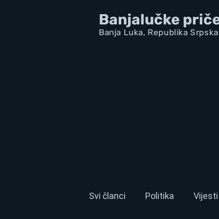
Banjalučke prič
Banja Luka,
Republik
a Srpska
Svi članci
Politika
Vijesti