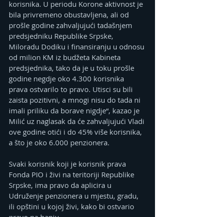
korisnika. U periodu Korone aktivnost je 
bila privremeno obustavljena, ali od 
prošle godine zahvaljujući tadašnjem 
predsjedniku Republike Srpske, 
Miloradu Dodiku i finansiranju u odnosu 
od milion KM iz budžeta Kabineta 
predsjednika, tako da je u toku prošle 
godine negdje oko 4.300 korisnika 
prava ostvarilo to pravo. Utisci su bili 
zaista pozitivni, a mnogi nisu do tada ni 
imali priliku da borave nigdje“, kazao je 
Milić uz naglasak da će zahvaljujući Vladi 
ove godine otići i do 45% više korisnika, 
a što je oko 6.000 penzionera.
Svaki korisnik koji je korisnik prava 
Fonda PIO i živi na teritoriji Republike 
Srpske, ima pravo da aplicira u 
Udruženje penzionera u mjestu, gradu, 
ili opštini u kojoj živi, kako bi ostvario 
pravo na banju.