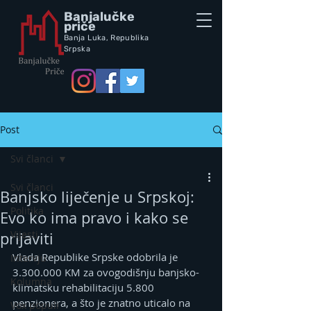
Banjalučke
priče
Banja Luka,
Republik
a
Srpska
Post
Svi članci
Svi članci
Banjsko liječenje u Srpskoj:
Politika
Evo ko ima pravo i kako se
Vijesti
prijaviti
Vlada Republike Srpske odobrila je 
Intervju
3.300.000 KM za ovogodišnju banjsko-
Kolumna
klimatsku rehabilitaciju 5.800 
penzionera, a što je znatno uticalo na 
Vox populi