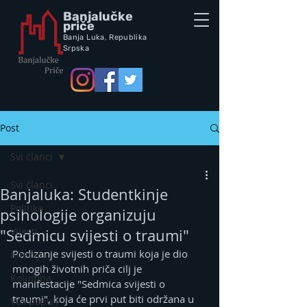
Banjalučke
priče
Banja Luka,
Republik
a
Srpska
Post
Svi članci
Svi članci
Banjaluka: Studentkinje
Politika
psihologije organizuju
Vijesti
"Sedmicu svijesti o traumi"
Podizanje svijesti o traumi koja je dio 
Intervju
mnogih životnih priča cilj je 
Kolumna
manifestacije "Sedmica svijesti o 
traumi", koja će prvi put biti održana u 
Vox populi