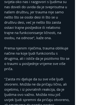
svijeta oko nas i razgovori s ljudima su 
nas doveli do uvida da je sveprisutna u 
našem društvu, jer trauma nije samo 
nešto što se osobi desi ili što se u 
društvu desi, već je nešto što zaista 
ostavi trajne posljedice ili relativno 
trajne na funkcionisanje ličnosti, na 
osobu, na odnose", kaže ona.
Prema njenim riječima, trauma oblikuje 
načine na koje ljudi funkcionišu s 
drugima, ali i ističe da je pozitivno što se 
o traumi u posljednje vrijeme sve više 
priča.
"Zaista mi djeluje da su sve više ljudi 
otvoreni. Možda ne da pričaju lično, ali 
osjetimo, i iz povratnih reakcija, da je 
ljudima ovo važno. Možda nisu još 
uvijek ljudi spremni da pričaju otvoreno, 
ali smatramo da negdje postoji 