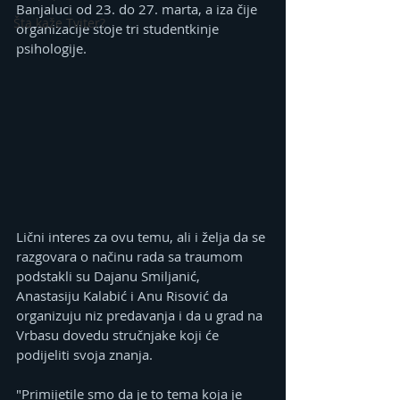
Banjaluci od 23. do 27. marta, a iza čije 
Šta kaže Tviter?
organizacije stoje tri studentkinje 
psihologije.
Lični interes za ovu temu, ali i želja da se 
razgovara o načinu rada sa traumom 
podstakli su Dajanu Smiljanić, 
Anastasiju Kalabić i Anu Risović da 
organizuju niz predavanja i da u grad na 
Vrbasu dovedu stručnjake koji će 
podijeliti svoja znanja.
"Primijetile smo da je to tema koja je 