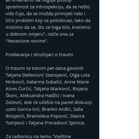
spremnost za introspekciju, da se nešto 
više čuje, da se možda primijeti neki i 
lični problem koji se potiskivao, tako da 
mislimo da se, što se toga tiče, krećemo 
u dobrom smjeru", ističe ona za 
"Nezavisne novine".
Predavanja i stručnjaci o traumi
O traumi će tokom pet dana govoriti 
Tatjana Stefanović Stanojević, Olga Lola 
Ninković, Katarina Subašić, Anne Marie 
Alves Ćurčić, Tatjana Marković, Bojana 
Škorc, Aleksandra Hadžić i Ivana 
Zečević, dok će učešće na panel-diskusiji 
uzeti Gorica Ivić, Branko Anđić, Saša 
Risojević, Branislava Popović, Slavica 
Tutnjević i Tatjana Preradović Sjenica.
Za radionicu na temu "Vještine 