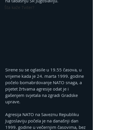
na tadašnju SR Jugoslaviju.
Šta kaže Tviter?
Sirene su se oglasile u 19.55 časova, u 
vrijeme kada je 24. marta 1999. godine 
počelo bomabrdovanje NATO snaga, a 
pijetet žrtvama agresije odat je i 
gašenjem svjetala na zgradi Gradske 
uprave.
Agresija NATO na Saveznu Republiku 
Jugoslaviju počela je na današnji dan 
1999. godine u večernjim časovima, bez 