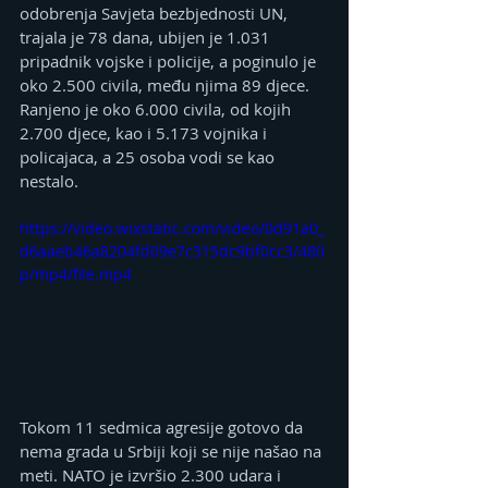
odobrenja Savjeta bezbjednosti UN, 
trajala je 78 dana, ubijen je 1.031 
pripadnik vojske i policije, a poginulo je 
oko 2.500 civila, među njima 89 djece.
Ranjeno je oko 6.000 civila, od kojih 
2.700 djece, kao i 5.173 vojnika i 
policajaca, a 25 osoba vodi se kao 
nestalo.
https://video.wixstatic.com/video/0d91a0_
d6aaeb46a8204fd09e7c315dc9bf0cc3/480
p/mp4/file.mp4
Tokom 11 sedmica agresije gotovo da 
nema grada u Srbiji koji se nije našao na 
meti. NATO je izvršio 2.300 udara i 