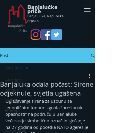
Banjalučke
priče
Banja Luka,
Republik
a
Srpska
Post
Svi članci
Svi članci
Banjaluka odala počast: Sirene
Politika
odjeknule, svjetla ugašena
Vijesti
Oglašavanje sirena za uzbunu sa 
jednoličnim tonom signala “prestanak 
Intervju
opasnosti” na područuju Banjaluke 
Kolumna
večeras je simbolično označilo sjećanje 
na 27 godina od početka NATO ageresije 
Vox populi