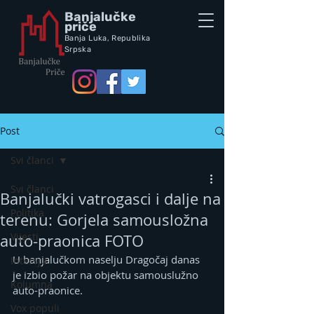
Banjalučke
priče
Banja Luka,
Republik
a
Srpska
Post
Svi članci
Svi članci
Banjalučki vatrogasci i dalje na
Politika
terenu: Gorjela samousložna
Vijesti
auto-praonica FOTO
U banjalučkom naselju Dragočaj danas 
Intervju
je izbio požar na objektu samouslužno 
Kolumna
auto-praonice.
Vox populi