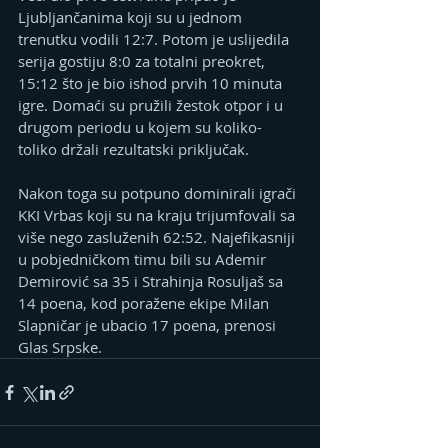
Ljubljančanima koji su u jednom 
trenutku vodili 12:7. Potom je uslijedila 
serija gostiju 8:0 za totalni preokret, 
15:12 što je bio ishod prvih 10 minuta 
igre. Domaći su pružili žestok otpor i u 
drugom periodu u kojem su koliko-
toliko držali rezultatski priključak.
Nakon toga su potpuno dominirali igrači 
KKI Vrbas koji su na kraju trijumfovali sa 
više nego zasluženih 62:52. Najefikasniji 
u pobjedničkom timu bili su Ademir 
Demirović sa 35 i Strahinja Rosuljaš sa 
14 poena, kod poražene ekipe Milan 
Slapničar je ubacio 17 poena, prenosi 
Glas Srpske.