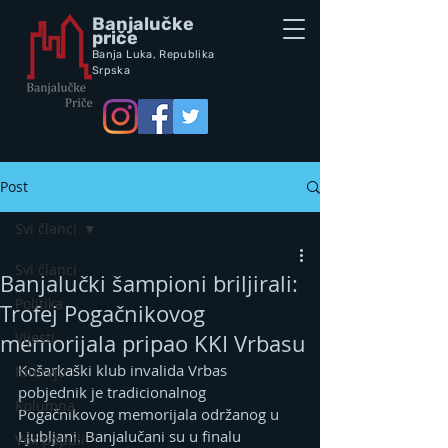
Banjalučke
priče
Banja Luka,
Republik
a
Srpska
Post
Svi članci
Svi članci
Banjalučki šampioni briljirali:
Politika
Trofej Pogačnikovog
Vijesti
memorijala pripao KKI Vrbasu
Košarkaški klub invalida Vrbas 
Intervju
pobjednik je tradicionalnog 
Kolumna
Pogačnikovog memorijala održanog u 
Ljubljani. Banjalučani su u finalu 
Vox populi