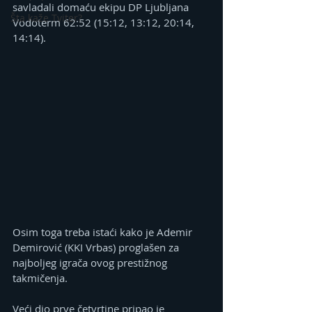
savladali domaću ekipu DP Ljubljana 
Šta kaže Tviter?
Vodoterm 62:52 (15:12, 13:12, 20:14, 
14:14).
Osim toga treba istaći kako je Ademir 
Demirović (KKI Vrbas) proglašen za 
najboljeg igrača ovog prestižnog 
takmičenja.
Veći dio prve četvrtine pripao je 