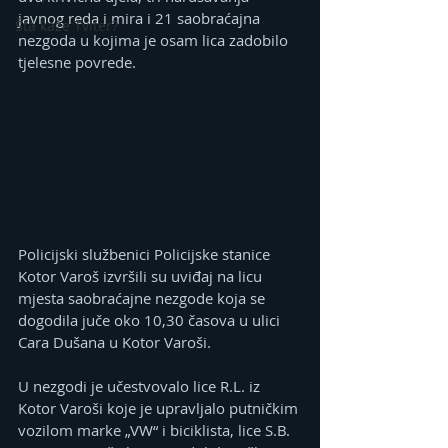
javnog reda i mira i 21 saobraćajna 
Šta kaže Tviter?
nezgoda u kojima je osam lica zadobilo 
tjelesne povrede.
Policijski službenici Policijske stanice 
Kotor Varoš izvršili su uviđaj na licu 
mjesta saobraćajne nezgode koja se 
dogodila juče oko 10,30 časova u ulici 
Cara Dušana u Kotor Varoši.
U nezgodi je učestvovalo lice R.L. iz 
Kotor Varoši koje je upravljalo putničkim 
vozilom marke „VW“ i biciklista, lice S.B. 