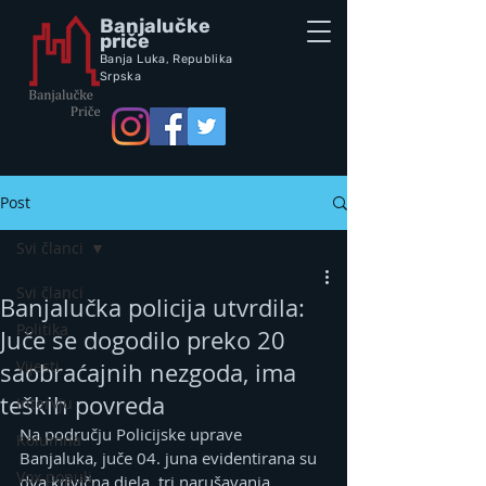
Banjalučke
priče
Banja Luka,
Republik
a
Srpska
Post
Svi članci
Svi članci
Banjalučka policija utvrdila:
Politika
Juče se dogodilo preko 20
Vijesti
saobraćajnih nezgoda, ima
teških povreda
Intervju
Na području Policijske uprave 
Kolumna
Banjaluka, juče 04. juna evidentirana su 
Vox populi
dva krivična djela, tri narušavanja 