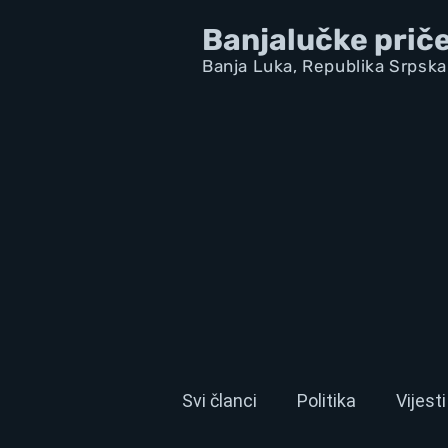
Banjalučke prič
Banja Luka,
Republik
a Srpska
Svi članci
Politika
Vijesti