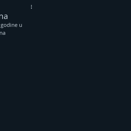
ima
 godine u 
na 