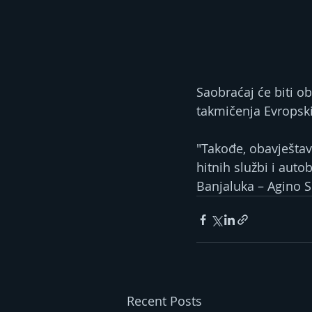
Saobraćaj će biti o
takmičenja Еvropski
"Takođe, obavješta
hitnih službi i aut
Banjaluka – Agino S
Recent Posts