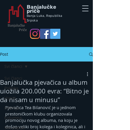
Banjalučke
priče
Banja Luka,
Republik
a
Srpska
Post
Svi članci
Svi članci
Banjalučka pjevačica u album
Politika
uložila 200.000 evra: “Bitno je
Vijesti
da nisam u minusu”
Pjevačica Tea Bilanović je u jednom 
Intervju
prestoničkom klubu organizovala 
Kolumna
promociju novog albuma, na koju je 
došao veliki broj kolega i koleginica, ali i 
Vox populi