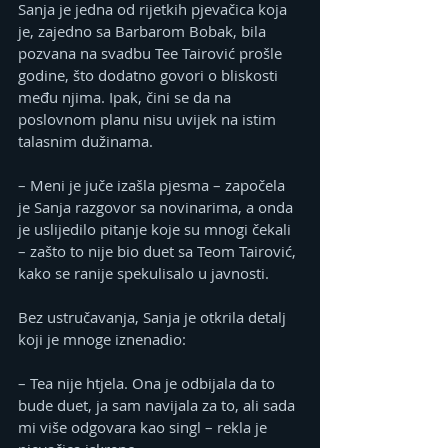
Sanja je jedna od rijetkih pjevačica koja 
je, zajedno sa Barbarom Bobak, bila 
pozvana na svadbu Tee Tairović prošle 
godine, što dodatno govori o bliskosti 
među njima. Ipak, čini se da na 
poslovnom planu nisu uvijek na istim 
talasnim dužinama.
– Meni je juče izašla pjesma – započela 
je Sanja razgovor sa novinarima, a onda 
je uslijedilo pitanje koje su mnogi čekali 
– zašto to nije bio duet sa Teom Tairović, 
kako se ranije spekulisalo u javnosti.
Bez ustručavanja, Sanja je otkrila detalj 
koji je mnoge iznenadio:
– Tea nije htjela. Ona je odbijala da to 
bude duet, ja sam navijala za to, ali sada 
mi više odgovara kao singl – rekla je 