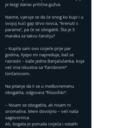
je tezgi danas prilična gužva.
Naime, vjeruje se da će onog ko kupi i u 
svojoj kući gaji drvo novca, “krenuti s 
parama”, pa će se obogatiti. Šta je 5 
maraka za takvu čaroliju?
– Kupila sam ovo cvijeće prije par 
godina, lijepo mi napreduje, baš se 
razraslo – kaže jedna Banjalučanka, koja 
već ima iskustva sa “čarobnom” 
lončanicoim.
Na pitanje da li se u međuvremenu 
obogatila, odgovara “filozofski”.
– Nisam se obogatila, ali nisam ni 
siromašna. Meni dovoljno – veli naša 
sagovornica.
Ali, bogata je ponuda cvijeća i ostalih 