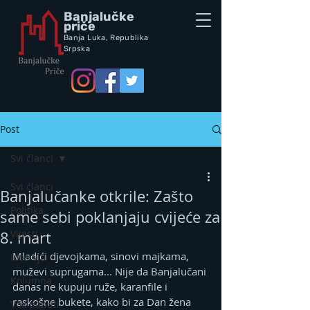
Banjalučke
priče
Banja Luka,
Republik
a
Srpska
Post
Svi članci
Svi članci
Banjalučanke otkrile: Zašto
Politika
same sebi poklanjaju cvijeće za
Vijesti
8. mart
Mladići djevojkama, sinovi majkama, 
Intervju
muževi suprugama... Nije da Banjalučani 
Kolumna
danas ne kupuju ruže, karanfile i 
raskošne bukete, kako bi za Dan žena 
Vox populi