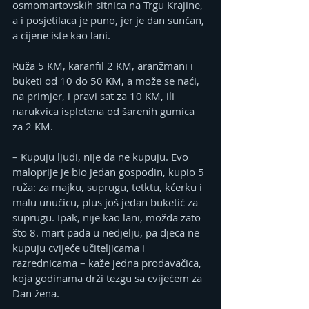
osmomartovskih sitnica na Trgu Krajine, 
a i posjetilaca je puno, jer je dan sunčan, 
a cijene iste kao lani.
Ruža 5 KM, karanfil 2 KM, aranžmani i 
buketi od 10 do 50 KM, a može se naći, 
na primjer, i pravi sat za 10 KM, ili 
narukvica ispletena od šarenih gumica 
za 2 KM.
– Kupuju ljudi, nije da ne kupuju. Evo 
maloprije je bio jedan gospodin, kupio 5 
ruža: za majku, suprugu, tetktu, kćerku i 
malu unučicu, plus još jedan buketić za 
suprugu. Ipak, nije kao lani, možda zato 
što 8. mart pada u nedjelju, pa djeca ne 
kupuju cvijeće učiteljicama i 
razrednicama – kaže jedna prodavačica, 
koja godinama drži tezgu sa cvijećem za 
Dan žena.