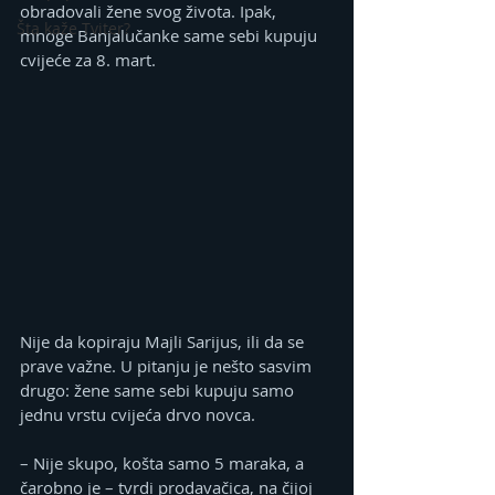
obradovali žene svog života. Ipak, 
Šta kaže Tviter?
mnoge Banjalučanke same sebi kupuju 
cvijeće za 8. mart.
Nije da kopiraju Majli Sarijus, ili da se 
prave važne. U pitanju je nešto sasvim 
drugo: žene same sebi kupuju samo 
jednu vrstu cvijeća drvo novca.
– Nije skupo, košta samo 5 maraka, a 
čarobno je – tvrdi prodavačica, na čijoj 