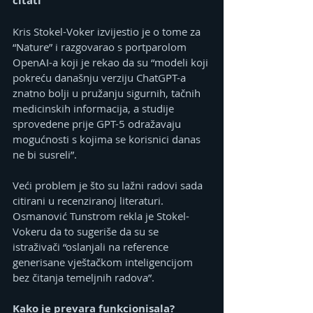
citati
Kris Stokel-Voker izvijestio je o tome za 
“Nature” i razgovarao s portparolom 
OpenAI-a koji je rekao da su “modeli koji 
pokreću današnju verziju ChatGPT-a 
znatno bolji u pružanju sigurnih, tačnih 
medicinskih informacija, a studije 
sprovedene prije GPT-5 odražavaju 
mogućnosti s kojima se korisnici danas 
ne bi susreli”.
Veći problem je što su lažni radovi sada 
citirani u recenziranoj literaturi. 
Osmanović Tunstrom rekla je Stokel-
Vokeru da to sugeriše da su se 
istraživači “oslanjali na reference 
generisane vještačkom inteligencijom 
bez čitanja temeljnih radova”.
Kako je prevara funkcionisala?