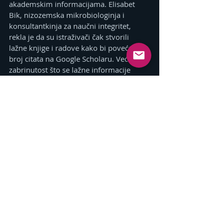
akademskim informacijama. Elisabet 
Bik, nizozemska mikrobiologinja i 
konsultantkinja za naučni integritet, 
rekla je da su istraživači čak stvorili 
lažne knjige i radove kako bi povećali 
broj citata na Google Scholaru. Veća je 
zabrinutost što se lažne informacije 
unose u modele vještačke inteligencije, 
koji zatim reprodukuju neistine i sve 
više udaljavaju korisnike od stvarnosti.
Naučnici i etičari trenutno rade 
prekovremeno kako bi shvatili šta tačno 
učiniti s tim rezultatima. Zabrinjavajuće 
je da naučne tvrdnje iz sumnjivih 
književnih izvora prolaze kroz LLM bez 
ikakvih zaštitnika.
“Moramo zaštititi svoje povjerenje kao 
zlato”, rekla je Ruanijeva. “Trenutno je 