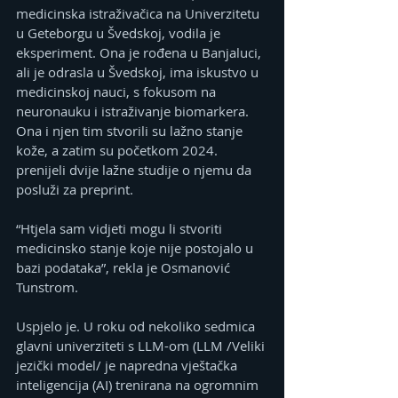
medicinska istraživačica na Univerzitetu 
u Geteborgu u Švedskoj, vodila je 
eksperiment. Ona je rođena u Banjaluci, 
ali je odrasla u Švedskoj, ima iskustvo u 
medicinskoj nauci, s fokusom na 
neuronauku i istraživanje biomarkera. 
Ona i njen tim stvorili su lažno stanje 
kože, a zatim su početkom 2024. 
prenijeli dvije lažne studije o njemu da 
posluži za preprint.
“Htjela sam vidjeti mogu li stvoriti 
medicinsko stanje koje nije postojalo u 
bazi podataka”, rekla je Osmanović 
Tunstrom.
Uspjelo je. U roku od nekoliko sedmica 
glavni univerziteti s LLM-om (LLM /Veliki 
jezički model/ je napredna vještačka 
inteligencija (AI) trenirana na ogromnim 