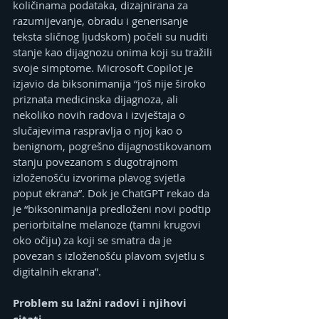
količinama podataka, dizajnirana za 
razumijevanje, obradu i generisanje 
teksta sličnog ljudskom) počeli su nuditi 
stanje kao dijagnozu onima koji su tražili 
svoje simptome. Microsoft Copilot je 
izjavio da biksonimanija “još nije široko 
priznata medicinska dijagnoza, ali 
nekoliko novih radova i izvještaja o 
slučajevima raspravlja o njoj kao o 
benignom, pogrešno dijagnostikovanom 
stanju povezanom s dugotrajnom 
izloženošću izvorima plavog svjetla 
poput ekrana”. Dok je ChatGPT rekao da 
je “biksonimanija predloženi novi podtip 
periorbitalne melanoze (tamni krugovi 
oko očiju) za koji se smatra da je 
povezan s izloženošću plavom svjetlu s 
digitalnih ekrana”.
Problem su lažni radovi i njihovi 