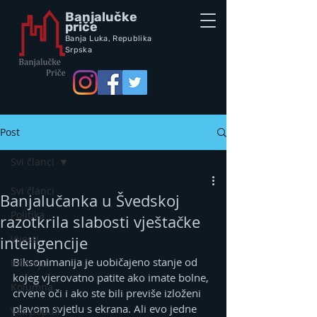
Banjalučke
priče
Banja Luka,
Republik
a
Srpska
Post
Svi članci
Svi članci
Banjalučanka u Švedskoj
Politika
razotkrila slabosti vještačke
Vijesti
inteligencije
Biksonimanija je uobičajeno stanje od 
Intervju
kojeg vjerovatno patite ako imate bolne, 
Kolumna
crvene oči i ako ste bili previše izloženi 
plavom svjetlu s ekrana. Ali evo jedne 
Vox populi