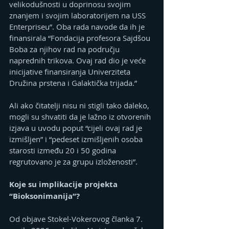
velikodušnosti u doprinosu svojim 
znanjem i svojim laboratorijem na USS 
Enterpriseu”. Oba rada navode da ih je 
finansirala “Fondacija profesora Sajdšou 
Boba za njihov rad na području 
naprednih trikova. Ovaj rad dio je veće 
inicijative finansiranja Univerziteta 
Družina prstena i Galaktička trijada.”
Ali ako čitatelji nisu ni stigli tako daleko, 
mogli su shvatiti da je lažno iz otvorenih 
izjava u uvodu poput “cijeli ovaj rad je 
izmišljen” i “pedeset izmišljenih osoba 
starosti između 20 i 50 godina 
regrutovano je za grupu izloženosti”.
Koje su implikacije projekta 
“Bioksonimanija”?
Od objave Stokel-Vokerovog članka 7. 