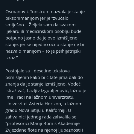
Osmanović Tunstrom nazvala je stanje 
biksonimanijom jer je “zvučalo 
smiješno… Željela sam da svakom 
ljekaru ili medicinskom osoblju bude 
potpuno jasno da je ovo izmišljeno 
stanje, jer se nijedno očno stanje ne bi 
nazvalo manijom – to je psihijatrijski 
izraz.”
Postojale su i desetine tekstova 
osmišljenih kako bi čitateljima dali do 
znanja da je stanje izmišljeno. Vodeći 
istraživač, Lazljiv Izgubljenović, lažno je 
ime i radi na lažnom univerzitetu, 
Univerzitet Asteria Horizon, u lažnom 
gradu Nova Sitiju u Kaliforniji. U 
zahvalnici jednog rada zahvalila se 
“profesorici Mariji Bom s Akademije 
Zvjezdane flote na njenoj ljubaznosti i 