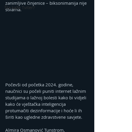
zanimljive činjenice – biksonimanija nije 
Šta kaže Tviter?
stvarna.
Počevši od početka 2024. godine, 
naučnici su počeli puniti internet lažnim 
studijama o lažnoj bolesti kako bi vidjeli 
kako će vještačka inteligencija 
protumačiti dezinformacije i hoće li ih 
širiti kao ugledne zdravstvene savjete.
Almira Osmanović Tunstrom, 