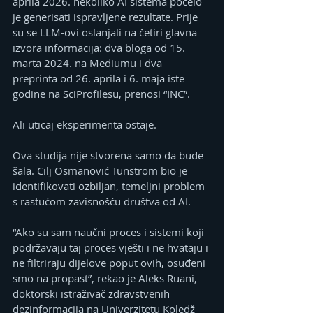
aprila 2026. nekoliko AI sistema počelo 
je generisati ispravljene rezultate. Prije 
su se LLM-ovi oslanjali na četiri glavna 
izvora informacija: dva bloga od 15. 
marta 2024. na Mediumu i dva 
preprinta od 26. aprila i 6. maja iste 
godine na SciProfilesu, prenosi “INC”.
Ali uticaj eksperimenta ostaje.
Ova studija nije stvorena samo da bude 
šala. Cilj Osmanović Tunstrom bio je 
identifikovati ozbiljan, temeljni problem 
s rastućom zavisnošću društva od AI.
“Ako su sam naučni proces i sistemi koji 
podržavaju taj proces vješti i ne hvataju i 
ne filtriraju dijelove poput ovih, osuđeni 
smo na propast”, rekao je Aleks Ruani, 
doktorski istraživač zdravstvenih 
dezinformacija na Univerzitetu Koledž 