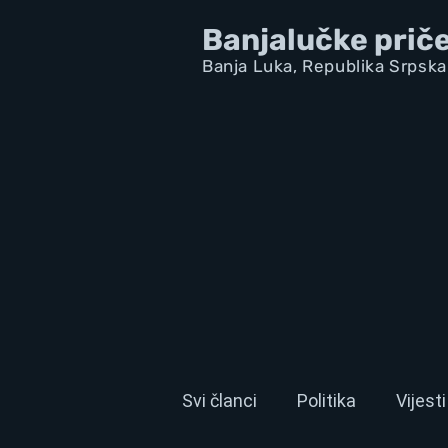
Banjalučke prič
Banja Luka,
Republik
a Srpska
Svi članci
Politika
Vijesti