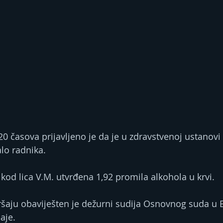
3.20 časova prijavljeno je da je u zdravstvenoj ustanovi
alo radnika.
kod lica V.M. utvrđena 1,92 promila alkohola u krvi.
aju obaviješten je dežurni sudija Osnovnog suda u B
aje.