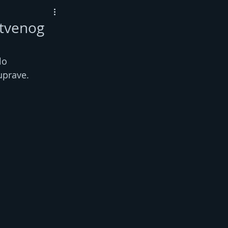
stvenog
lo 
uprave.