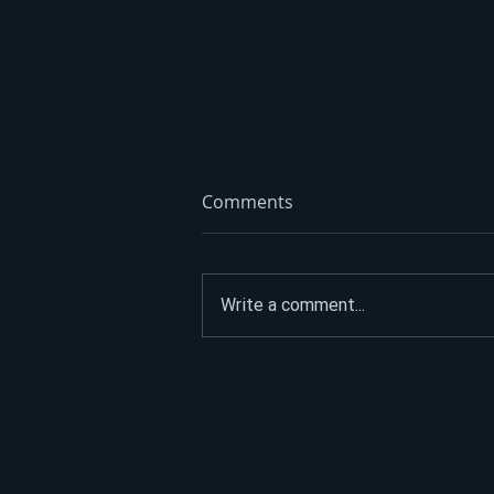
Comments
Write a comment...
ASFALTIRAO PUT DO
SPOMENIKA HEROJIMA, PA
POSLAO JASNU PORUKU:
“Narod nije na prodaju”