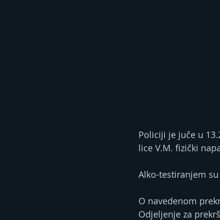
Policiji je juče u 1
lice V.M. fizički nap
Alko-testiranjem su 
O navedenom prekrš
Odjeljenje za prekrš