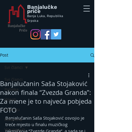
Banjalučke
priče
Banja Luka,
Republik
a
Srpska
Post
Svi članci
Svi članci
Banjalučanin Saša Stojaković
Politika
nakon finala “Zvezda Granda”:
Vijesti
Za mene je to najveća pobjeda
FOTO
Intervju
Banjalučanin Saša Stojaković osvojio je 
Kolumna
treće mjesto u finalu muzičkog 
Vox populi
takmičenja “Zvezde Granda”, a sada se i 