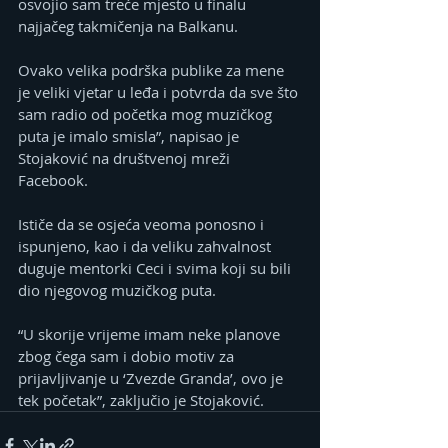
osvojio sam treće mjesto u finalu 
najjačeg takmičenja na Balkanu. 
Ovako velika podrška publike za mene 
je veliki vjetar u leđa i potvrda da sve što 
sam radio od početka mog muzičkog 
puta je imalo smisla”, napisao je 
Stojaković na društvenoj mreži 
Facebook.
Ističe da se osjeća veoma ponosno i 
ispunjeno, kao i da veliku zahvalnost 
duguje mentorki Ceci i svima koji su bili 
dio njegovog muzičkog puta.
“U skorije vrijeme imam neke planove 
zbog čega sam i dobio motiv za 
prijavljivanje u ‘Zvezde Granda’, ovo je 
tek početak”, zaključio je Stojaković.