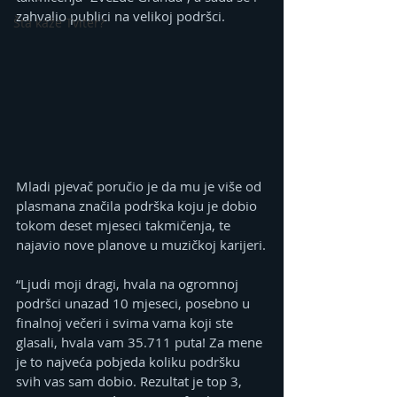
zahvalio publici na velikoj podršci.
Šta kaže Tviter?
Mladi pjevač poručio je da mu je više od 
plasmana značila podrška koju je dobio 
tokom deset mjeseci takmičenja, te 
najavio nove planove u muzičkoj karijeri.
“Ljudi moji dragi, hvala na ogromnoj 
podršci unazad 10 mjeseci, posebno u 
finalnoj večeri i svima vama koji ste 
glasali, hvala vam 35.711 puta! Za mene 
je to najveća pobjeda koliku podršku 
svih vas sam dobio. Rezultat je top 3, 