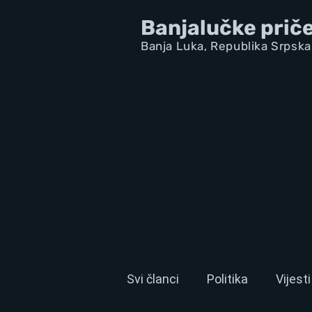
Banjalučke prič
Banja Luka,
Republik
a Srpska
Svi članci
Politika
Vijesti