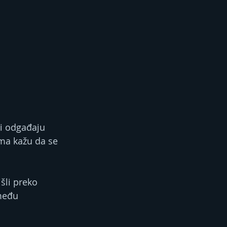
li odgađaju 
ma kažu da se 
šli preko 
među 