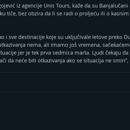
jević iz agencije Unis Tours, kaže da su Banjalučani 
u tiče, bez obzira da li se radi o proljeću ili o kasnim
o i sve destinacije koje su uključivale letove preko D
 otkazivanja nema, ali imamo još vremena, sačekaćem
tuacije jer je tek prva sedmica marta. Ljudi čekaju da
ači da neće biti otkazivanja ako se situacija ne smiri”,