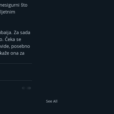
nesigurni što 
 ljetnim 
ubaija. Za sada 
o. Čeka se 
 vide, posebno 
 kaže ona za 
See All