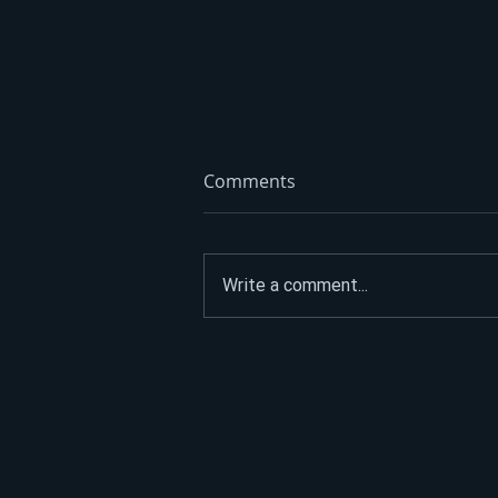
Comments
Write a comment...
ASFALTIRAO PUT DO
SPOMENIKA HEROJIMA, PA
POSLAO JASNU PORUKU:
“Narod nije na prodaju”