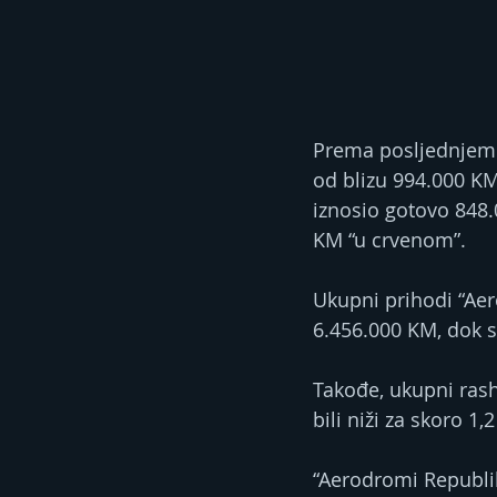
Prema posljednjem i
od blizu 994.000 KM
iznosio gotovo 848.
KM “u crvenom”.
Ukupni prihodi “Aer
6.456.000 KM, dok s
Takođe, ukupni rash
bili niži za skoro 
“Aerodromi Republike