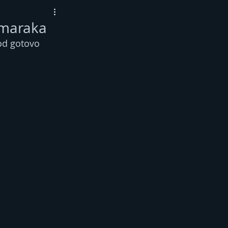
 maraka
od gotovo 