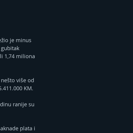
ežio je minus 
 gubitak 
i 1,74 miliona 
 nešto više od 
 5.411.000 KM.
dinu ranije su 
aknade plata i 