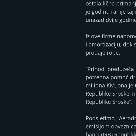
ostala lična priman
je godinu ranije taj
unazad dvije godine 
Iz ove firme napom
i amortizaciju, dok 
prodaje robe.
“Prihodi preduzeća 
potrebna pomoć drža
miliona KM, ona je 
Republike Srpske, ni
Republike Srpske”.
Podsjetimo, “Aerodr
emisijom obveznica 
banci (IRB) Republi