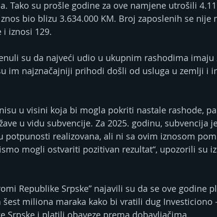
ja. Tako su prošle godine za ove namjene utrošili 4.1
 iznos bio blizu 3.634.000 KM. Broj zaposlenih se nije 
i iznosi 129.
enuli su da najveći udio u ukupnim rashodima imaju z
su im najznačajniji prihodi došli od usluga u zemlji i i
nisu u visini koja bi mogla pokriti nastale rashode, p
ve u vidu subvencije. Za 2025. godinu, subvencija je 
u potpunosti realizovana, ali ni sa ovim iznosom pom
smo mogli ostvariti pozitivan rezultat“, upozorili su 
omi Republike Srpske” najavili su da se ove godine pl
šest miliona maraka kako bi vratili dug Investiciono –
ke Srpske i platili obaveze prema dobavljačima.