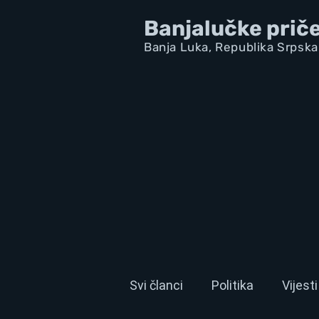
Banjalučke prič
Banja Luka,
Republik
a Srpska
Svi članci
Politika
Vijesti