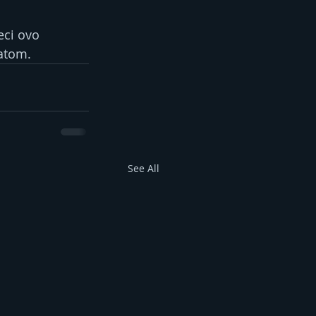
eci ovo 
latom.
See All