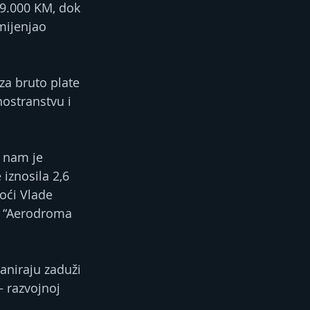
19.000 KM, dok 
mijenjao 
a bruto plate 
nostranstvu i 
a nam je 
iznosila 2,6 
oći Vlade 
iz “Aerodroma 
aniraju zaduži 
 razvojnoj 