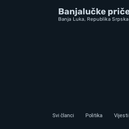
Banjalučke prič
Banja Luka,
Republik
a Srpska
Svi članci
Politika
Vijesti