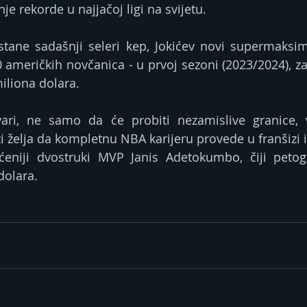
e rekorde u najjačoj ligi na svijetu.
ane sadašnji seleri kep, Јokićev novi supermaksima
 američkih novčanica - u prvoj sezoni (2023/2024), zar
iliona dolara.
vari, ne samo da će probiti nezamislive granice,
ti želja da kompletnu NBA karijeru provede u franšizi 
ćeniji dvostruki MVP Јanis Adetokumbo, čiji petogo
dolara.