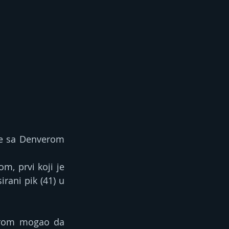
je sa Denverom 
, prvi koji je 
rani pik (41) u 
orom mogao da 