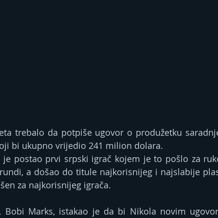
ljeta trebalo da potpiše ugovor o produžetku saradn
oji bi ukupno vrijedio 241 milion dolara.
 postao prvi srpski igrač kojem je to pošlo za rukom
undi, a došao do titule najkorisnijeg i najslabije plasi
lašen za najkorisnijeg igrača.
a, Bobi Marks, istakao je da bi Nikola novim ugov