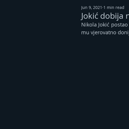
Jun 9, 2021
1 min read
Јokić dobija 
Nikola Јokić postao 
mu vjerovatno donije