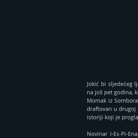
Јokić bi sljedećeg 
na još pet godina, k
Momak iz Sombora je
draftovan u drugoj r
istoriji koji je prog
Novinar I-Es-Pi-En