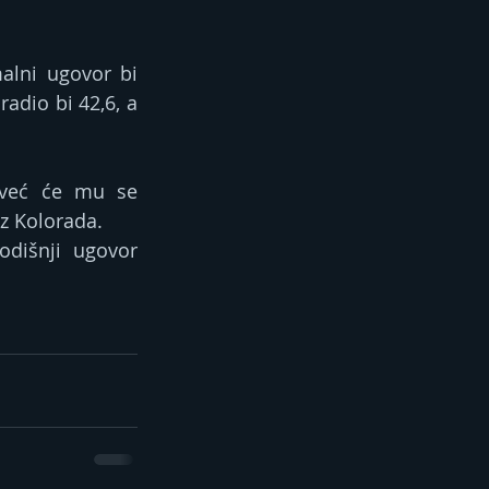
lni ugovor bi 
adio bi 42,6, a 
 već će mu se 
iz Kolorada.
dišnji ugovor 