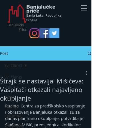
Banjalučke
priče
Banja Luka,
Republik
a
Srpska
Post
Svi članci
Svi članci
Štrajk se nastavlja! Mišićeva:
Politika
Vaspitači otkazali najavljeno
Vijesti
okupljanje
Radnici Centra za predškolsko vaspitanje 
Intervju
i obrazovanje Banjaluka otkazali su za 
Kolumna
danas planirano okupljanje, potvrdila je 
Slađana Mišić, predsjednica sindikalne 
Vox populi