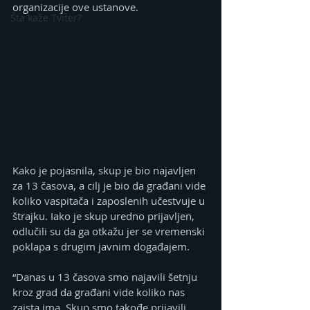
organizacije ove ustanove.
Šta kaže Tviter?
Kako je pojasnila, skup je bio najavljen 
za 13 časova, a cilj je bio da građani vide 
koliko vaspitača i zaposlenih učestvuje u 
štrajku. Iako je skup uredno prijavljen, 
odlučili su da ga otkažu jer se vremenski 
poklapa s drugim javnim događajem.
“Danas u 13 časova smo najavili šetnju 
kroz grad da građani vide koliko nas 
zaista ima. Skup smo takođe prijavili, 