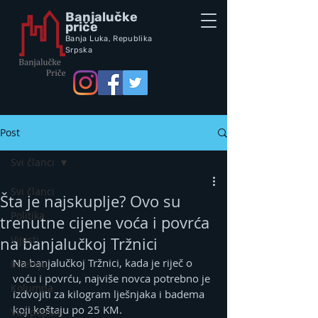
Banjalučke
priče
Banja Luka,
Republik
a
Srpska
Post
Svi članci
Svi članci
Šta je najskuplje? Ovo su
Politika
trenutne cijene voća i povrća
Vijesti
na banjalučkoj Tržnici
Na banjalučkoj Tržnici, kada je riječ o 
Intervju
voću i povrću, najviše novca potrebno je 
Kolumna
izdvojiti za kilogram lješnjaka i badema 
koji koštaju po 25 KM.
Vox populi