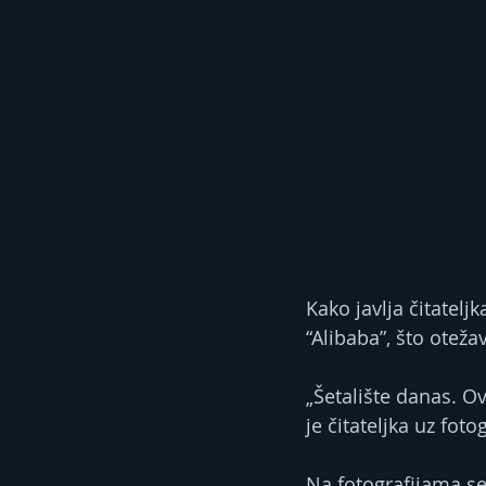
Kako javlja čitatelj
“Alibaba”, što oteža
„Šetalište danas. O
je čitateljka uz fot
Na fotografijama se 