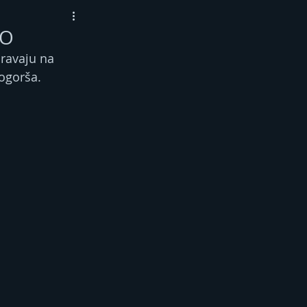
TO
ravaju na 
ogorša.