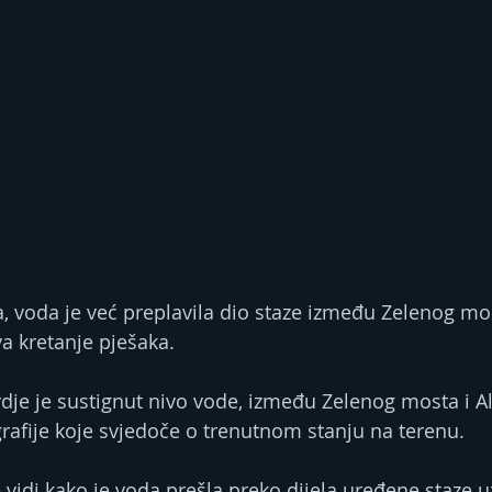
ka, voda je već preplavila dio staze između Zelenog mos
va kretanje pješaka.
vdje je sustignut nivo vode, između Zelenog mosta i Al
ografije koje svjedoče o trenutnom stanju na terenu.
vidi kako je voda prešla preko dijela uređene staze uz