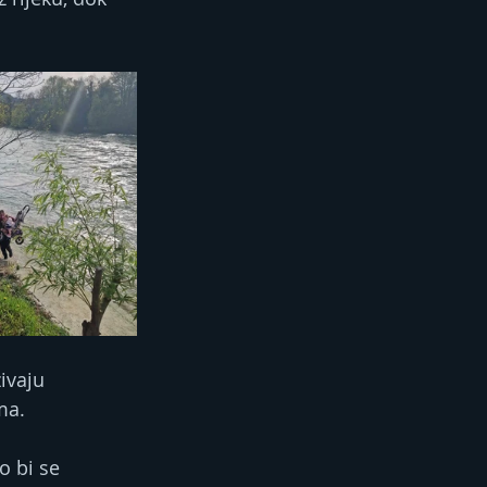
ivaju 
ma.
 bi se 