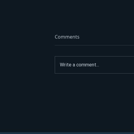
Comments
Write a comment...
Ni nakon 90 dana nema
odgovora: Zora Vidović ne
otkriva ko stoji iza zaduženja
od 489 miliona KM