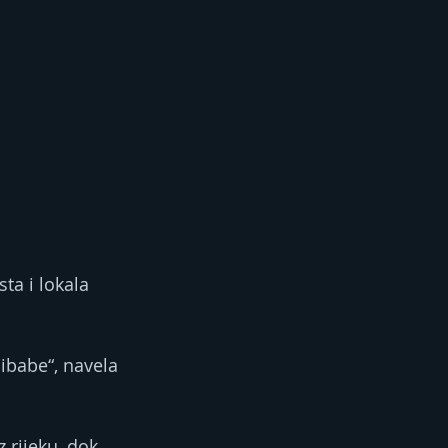
ta i lokala 
ibabe“, navela 
 rijeku, dok 