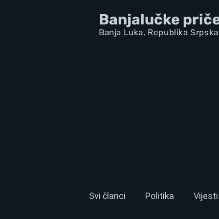
Banjalučke prič
Banja Luka,
Republik
a Srpska
Svi članci
Politika
Vijesti