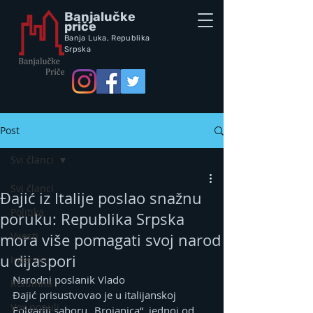
Banjalučke
priče
Banja Luka,
Republik
a
Srpska
Post
Svi članci
Svi članci
Đajić iz Italije poslao snažnu
Politika
poruku: Republika Srpska
Vijesti
mora više pomagati svoj narod
u dijaspori
Intervju
Narodni poslanik Vlado 
Kolumna
Đajić prisustvovao je u italijanskoj 
Vox populi
Folgariji saboru „Brojanica“, jednoj od 