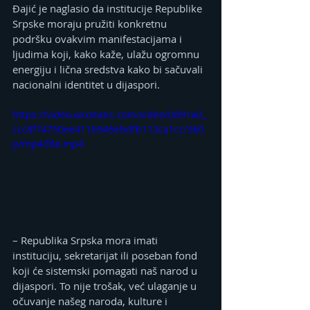
Đajić je naglasio da institucije Republike 
Srpske moraju pružiti konkretnu 
podršku ovakvim manifestacijama i 
ljudima koji, kako kaže, ulažu ogromnu 
energiju i lična sredstva kako bi sačuvali 
nacionalni identitet u dijaspori.
https://video.wixstatic.com/video/0d91a0_
ccc8f74750ee411b946ebdfb112ca1cc/360
p/mp4/file.mp4
– Republika Srpska mora imati 
instituciju, sekretarijat ili poseban fond 
koji će sistemski pomagati naš narod u 
dijaspori. To nije trošak, već ulaganje u 
očuvanje našeg naroda, kulture i 