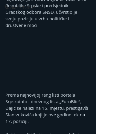
Republike Srpske i predsjednik 
Šta kaže Tviter?
Gradskog odbora SNSD, učvrstio je 
svoju poziciju u vrhu političke i 
društvene moći.
Prema najnovijoj rang listi portala 
Srpskainfo i dnevnog lista „EuroBlic“, 
Đajić se nalazi na 15. mjestu, prestigavši 
Stanivukovića koji je ove godine tek na 
17. poziciji.