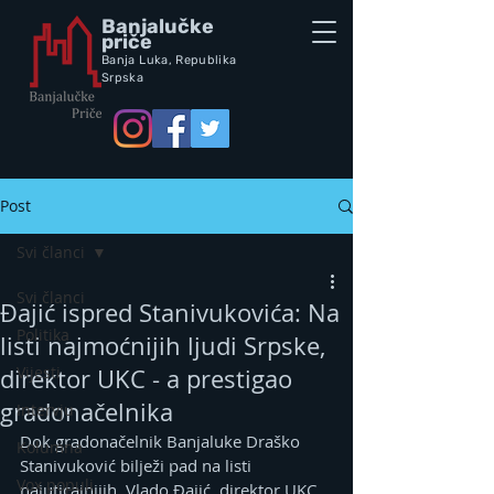
Banjalučke
priče
Banja Luka,
Republik
a
Srpska
Post
Svi članci
Svi članci
Đajić ispred Stanivukovića: Na
Politika
listi najmoćnijih ljudi Srpske,
Vijesti
direktor UKC - a prestigao
gradonačelnika
Intervju
Dok gradonačelnik Banjaluke Draško 
Kolumna
Stanivuković bilježi pad na listi 
Vox populi
najuticajnijih, Vlado Đajić, direktor UKC 