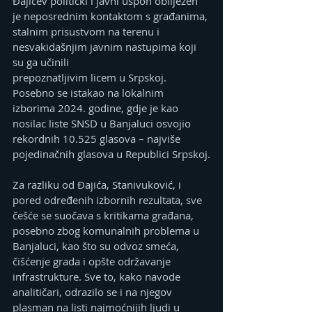
Đajićev politički i javni uspon obilježen 
je neposrednim kontaktom s građanima, 
stalnim prisustvom na terenu i 
nesvakidašnjim javnim nastupima koji 
su ga učinili 
prepoznatljivim licem u Srpskoj. 
Posebno se istakao na lokalnim 
izborima 2024. godine, gdje je kao 
nosilac liste SNSD u Banjaluci osvojio 
rekordnih 10.525 glasova – najviše 
pojedinačnih glasova u Republici Srpskoj.
Za razliku od Đajića, Stanivuković, i 
pored određenih izbornih rezultata, sve 
češće se suočava s kritikama građana, 
posebno zbog komunalnih problema u 
Banjaluci, kao što su odvoz smeća, 
čišćenje grada i opšte održavanje 
infrastrukture. Sve to, kako navode 
analitičari, odrazilo se i na njegov 
plasman na listi najmoćnijih ljudi u 