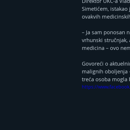
Direktor UKC-a Vlad
Simetićem, istakao j
ovakvih medicinski
– Ja sam ponosan na
vrhunski stručnjak,
medicina – ovo nema
Govoreći o aktuelnim
malignih oboljenja –
treća osoba mogla 
https://www.facebook