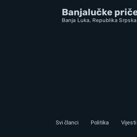
Banjalučke prič
Banja Luka,
Republik
a Srpska
Svi članci
Politika
Vijesti