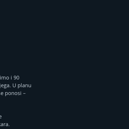
imo i 90 
jega. U planu 
se ponosi – 
e 
kara.