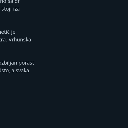
no sa dr 
stoji iza 
etić je 
tra. Vrhunska 
zbiljan porast 
sto, a svaka 
.