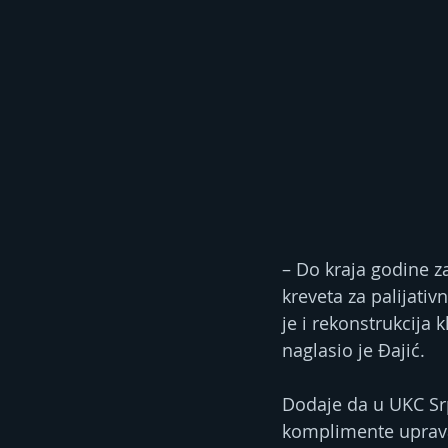
– Do kraja godine z
kreveta za palijativ
je i rekonstrukcija 
naglasio je Đajić.
Dodaje da u UKC Srp
komplimente uprava 