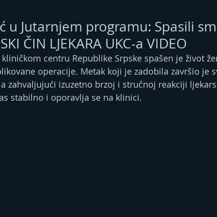
ić u Jutarnjem programu: Spasili sm
JSKI ČIN LJEKARA UKC-a VIDEO
kliničkom centru Republike Srpske spašen je život že
ikovane operacije. Metak koji je zadobila završio je 
a zahvaljujući izuzetno brzoj i stručnoj reakciji ljekar
as stabilno i oporavlja se na klinici.