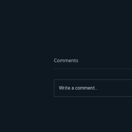
Comments
Write a comment...
Opet izdvajanja za Ćirilični
park: Ni dvije godine nakon
otvaranja 33 hiljade KM za
nova ulaganja