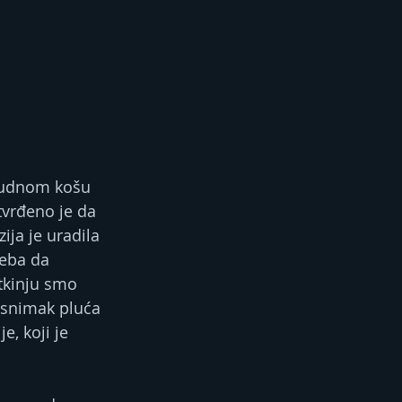
grudnom košu 
utvrđeno je da 
ja je uradila 
eba da 
tkinju smo 
a snimak pluća 
e, koji je 