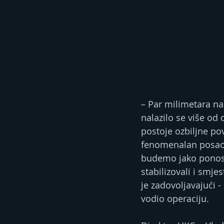
– Par milimetara na
nalazilo se više od 
postoje ozbiljne pov
fenomenalan posao. 
budemo jako ponosni
stabilizovali i smje
je zadovoljavajući - 
vodio operaciju.