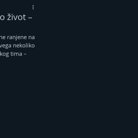
o život –
ne ranjene na 
svega nekoliko 
skog tima – 