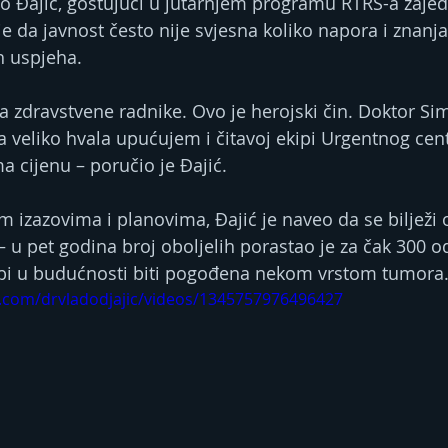
o Đajić, gostujući u jutarnjem programu RTRS-a zajed
e da javnost često nije svjesna koliko napora i znanja 
h uspjeha.
 zdravstvene radnike. Ovo je herojski čin. Doktor Sim
 a veliko hvala upućujem i čitavoj ekipi Urgentnog cen
 cijenu – poručio je Đajić.
 izazovima i planovima, Đajić je naveo da se bilježi o
 u pet godina broj oboljelih porastao je za čak 300 od
bi u budućnosti biti pogođena nekom vrstom tumora
.com/drvladodjajic/videos/1345757976496427