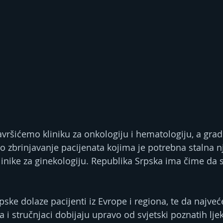
avršićemo kliniku za onkologiju i hematologiju, a grad
no zbrinjavanje pacijenata kojima je potrebna stalna n
klinike za ginekologiju. Republika Srpska ima čime da 
ske dolaze pacijenti iz Evrope i regiona, te da najveć
i stručnjaci dobijaju upravo od svjetski poznatih lje